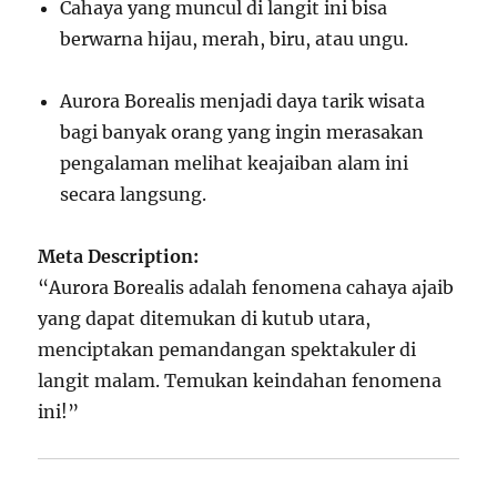
Cahaya yang muncul di langit ini bisa
berwarna hijau, merah, biru, atau ungu.
Aurora Borealis menjadi daya tarik wisata
bagi banyak orang yang ingin merasakan
pengalaman melihat keajaiban alam ini
secara langsung.
Meta Description:
“Aurora Borealis adalah fenomena cahaya ajaib
yang dapat ditemukan di kutub utara,
menciptakan pemandangan spektakuler di
langit malam. Temukan keindahan fenomena
ini!”