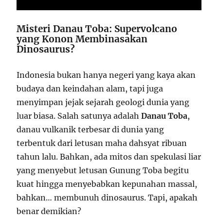
Misteri Danau Toba: Supervolcano
yang Konon Membinasakan
Dinosaurus?
Indonesia bukan hanya negeri yang kaya akan
budaya dan keindahan alam, tapi juga
menyimpan jejak sejarah geologi dunia yang
luar biasa. Salah satunya adalah
Danau Toba
,
danau vulkanik terbesar di dunia yang
terbentuk dari letusan maha dahsyat ribuan
tahun lalu. Bahkan, ada mitos dan spekulasi liar
yang menyebut letusan Gunung Toba begitu
kuat hingga menyebabkan kepunahan massal,
bahkan… membunuh dinosaurus. Tapi, apakah
benar demikian?