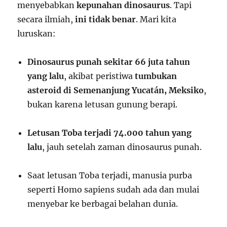
menyebabkan
kepunahan dinosaurus
. Tapi
secara ilmiah,
ini tidak benar
. Mari kita
luruskan:
Dinosaurus punah sekitar 66 juta tahun
yang lalu
, akibat peristiwa
tumbukan
asteroid di Semenanjung Yucatán, Meksiko
,
bukan karena letusan gunung berapi.
Letusan Toba terjadi 74.000 tahun yang
lalu
, jauh setelah zaman dinosaurus punah.
Saat letusan Toba terjadi, manusia purba
seperti Homo sapiens sudah ada dan mulai
menyebar ke berbagai belahan dunia.