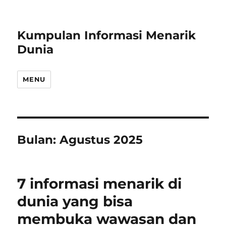
Kumpulan Informasi Menarik
Dunia
MENU
Bulan:
Agustus 2025
7 informasi menarik di
dunia yang bisa
membuka wawasan dan