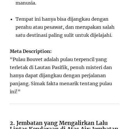
manusia.
Tempat ini hanya bisa dijangkau dengan
perahu atau pesawat, dan merupakan salah
satu destinasi paling sulit untuk dijelajahi.
Meta Description:
“Pulau Bouvet adalah pulau terpencil yang
terletak di Lautan Pasifik, penuh misteri dan
hanya dapat dijangkau dengan perjalanan
panjang. Simak fakta menarik tentang pulau
ini!”
2. Jembatan yang Mengalirkan Lalu