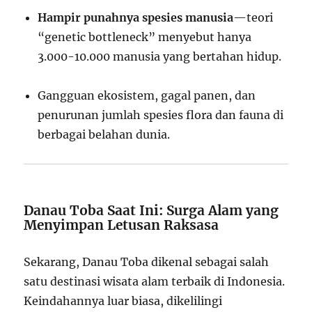
Hampir punahnya spesies manusia
—teori
“genetic bottleneck” menyebut hanya
3.000-10.000 manusia yang bertahan hidup.
Gangguan ekosistem, gagal panen, dan
penurunan jumlah spesies flora dan fauna di
berbagai belahan dunia.
Danau Toba Saat Ini: Surga Alam yang
Menyimpan Letusan Raksasa
Sekarang, Danau Toba dikenal sebagai salah
satu destinasi wisata alam terbaik di Indonesia.
Keindahannya luar biasa, dikelilingi