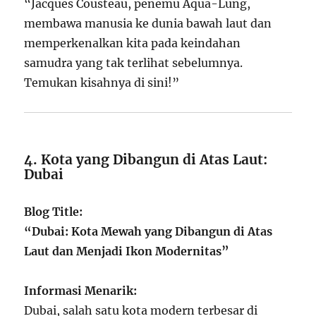
“Jacques Cousteau, penemu Aqua-Lung,
membawa manusia ke dunia bawah laut dan
memperkenalkan kita pada keindahan
samudra yang tak terlihat sebelumnya.
Temukan kisahnya di sini!”
4. Kota yang Dibangun di Atas Laut:
Dubai
Blog Title:
“Dubai: Kota Mewah yang Dibangun di Atas
Laut dan Menjadi Ikon Modernitas”
Informasi Menarik:
Dubai, salah satu kota modern terbesar di