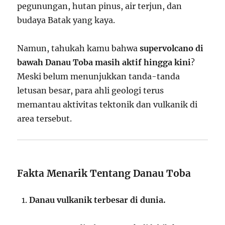
pegunungan, hutan pinus, air terjun, dan
budaya Batak yang kaya.
Namun, tahukah kamu bahwa
supervolcano di
bawah Danau Toba masih aktif hingga kini
?
Meski belum menunjukkan tanda-tanda
letusan besar, para ahli geologi terus
memantau aktivitas tektonik dan vulkanik di
area tersebut.
Fakta Menarik Tentang Danau Toba
Danau vulkanik terbesar di dunia.