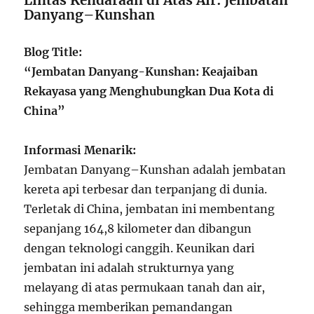
Lintas Kendaraan di Atas Air: Jembatan
Danyang–Kunshan
Blog Title:
“Jembatan Danyang-Kunshan: Keajaiban
Rekayasa yang Menghubungkan Dua Kota di
China”
Informasi Menarik:
Jembatan Danyang–Kunshan adalah jembatan
kereta api terbesar dan terpanjang di dunia.
Terletak di China, jembatan ini membentang
sepanjang 164,8 kilometer dan dibangun
dengan teknologi canggih. Keunikan dari
jembatan ini adalah strukturnya yang
melayang di atas permukaan tanah dan air,
sehingga memberikan pemandangan