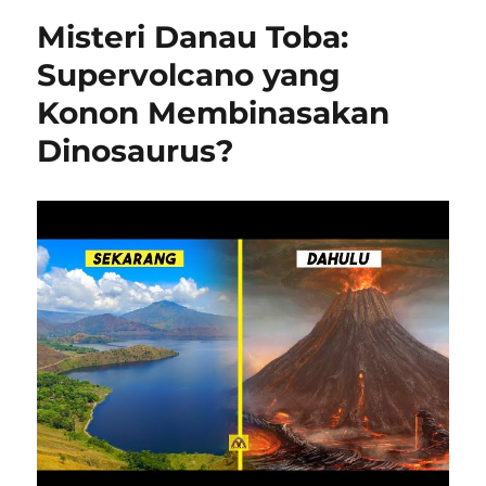
menarik
Misteri Danau Toba:
di
dunia
Supervolcano yang
yang
Konon Membinasakan
bisa
membuka
Dinosaurus?
wawasan
dan
menambah
pengetahuan