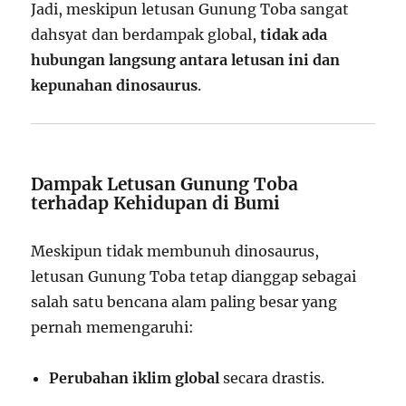
Jadi, meskipun letusan Gunung Toba sangat
dahsyat dan berdampak global,
tidak ada
hubungan langsung antara letusan ini dan
kepunahan dinosaurus
.
Dampak Letusan Gunung Toba
terhadap Kehidupan di Bumi
Meskipun tidak membunuh dinosaurus,
letusan Gunung Toba tetap dianggap sebagai
salah satu bencana alam paling besar yang
pernah memengaruhi:
Perubahan iklim global
secara drastis.