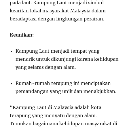
pada laut. Kampung Laut menjadi simbol
kearifan lokal masyarakat Malaysia dalam
beradaptasi dengan lingkungan perairan.
Keunikan:
Kampung Laut menjadi tempat yang
menarik untuk dikunjungi karena kehidupan
yang selaras dengan alam.
Rumah-rumah terapung ini menciptakan
pemandangan yang unik dan menakjubkan.
“Kampung Laut di Malaysia adalah kota
terapung yang menyatu dengan alam.
Temukan bagaimana kehidupan masyarakat di