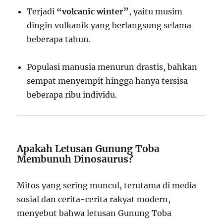
Terjadi
“volcanic winter”
, yaitu musim
dingin vulkanik yang berlangsung selama
beberapa tahun.
Populasi manusia menurun drastis, bahkan
sempat menyempit hingga hanya tersisa
beberapa ribu individu.
Apakah Letusan Gunung Toba
Membunuh Dinosaurus?
Mitos yang sering muncul, terutama di media
sosial dan cerita-cerita rakyat modern,
menyebut bahwa letusan Gunung Toba