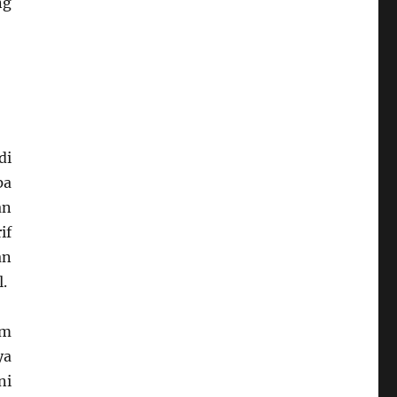
ng
di
pa
an
if
an
.
am
ya
ni