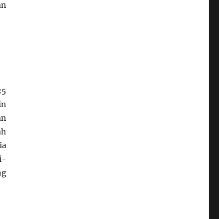
an
25
in
an
ah
ia
i-
ng