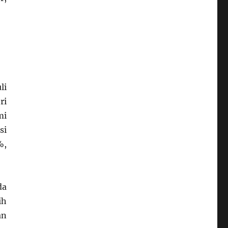
li
ri
mi
si
%,
da
ih
an