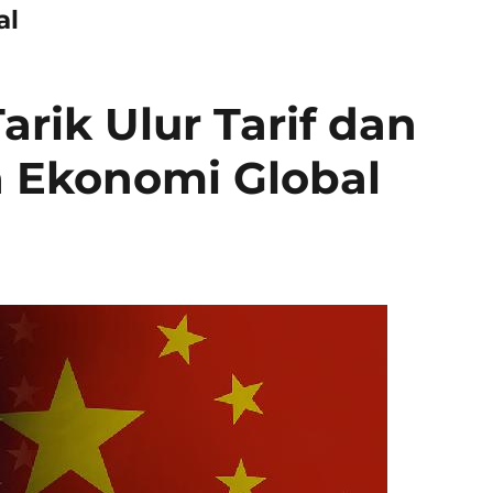
al
rik Ulur Tarif dan
 Ekonomi Global