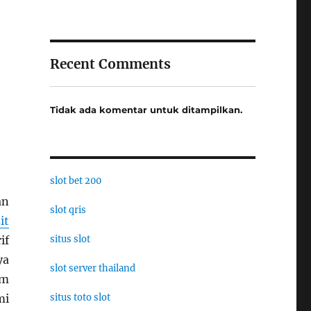
Recent Comments
Tidak ada komentar untuk ditampilkan.
slot bet 200
an
slot qris
it
situs slot
if
ya
slot server thailand
am
situs toto slot
mi