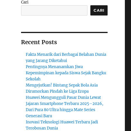
Cari
CARI
Recent Posts
Fakta Menarik dari Berbagai Belahan Dunia
yang Jarang Diketahui
Pentingnya Menanamkan Jiwa
Kepemimpinan kepada Siswa Sejak Bangku
Sekolah
Mengejutkan! Bintang Sepak Bola Asia
Dirumorkan Pindah ke Liga Eropa
Huawei Mengungguli Pasar Dunia Lewat
Jajaran Smartphone Terbaru 2025–2026,
Dari Pura 80 Ultra hingga Mate Series
Generasi Baru
Inovasi Teknologi Huawei Terbaru Jadi
Terobosan Dunia