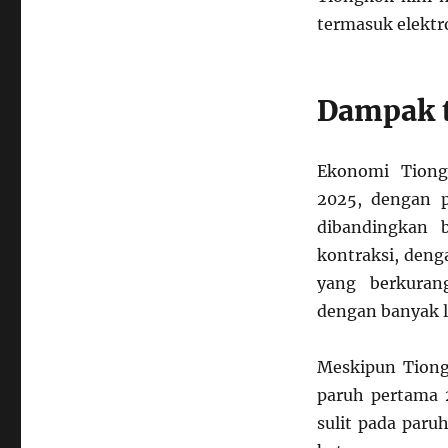
termasuk elektr
Dampak 
Ekonomi Tiong
2025, dengan p
dibandingkan 
kontraksi, deng
yang berkuran
dengan banyak l
Meskipun Tion
paruh pertama 
sulit pada paru