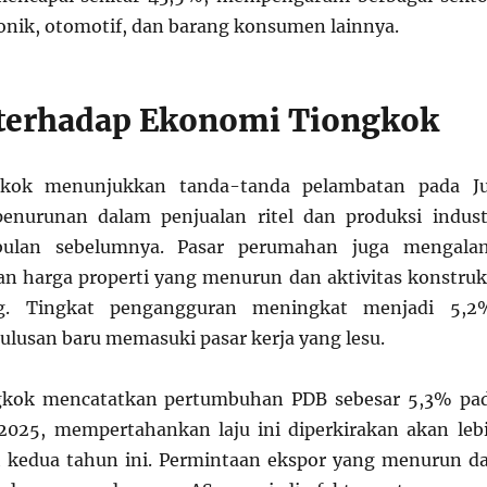
onik, otomotif, dan barang konsumen lainnya.
terhadap Ekonomi Tiongkok
kok menunjukkan tanda-tanda pelambatan pada Ju
enurunan dalam penjualan ritel dan produksi indust
bulan sebelumnya. Pasar perumahan juga mengala
an harga properti yang menurun dan aktivitas konstruk
g. Tingkat pengangguran meningkat menjadi 5,2
ulusan baru memasuki pasar kerja yang lesu.
gkok mencatatkan pertumbuhan PDB sebesar 5,3% pa
2025, mempertahankan laju ini diperkirakan akan leb
h kedua tahun ini. Permintaan ekspor yang menurun d