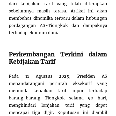
dari kebijakan tarif yang telah diterapkan
sebelumnya masih terasa. Artikel ini akan
membahas dinamika terbaru dalam hubungan
perdagangan AS-Tiongkok dan dampaknya
terhadap ekonomi dunia.
Perkembangan Terkini dalam
Kebijakan Tarif
Pada 11 Agustus 2025, Presiden AS
menandatangani perintah eksekutif yang
menunda kenaikan tarif impor terhadap
barang-barang Tiongkok selama 90 hari,
menghindari lonjakan tarif yang dapat
mencapai tiga digit. Keputusan ini diambil