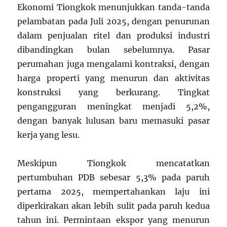
Ekonomi Tiongkok menunjukkan tanda-tanda
pelambatan pada Juli 2025, dengan penurunan
dalam penjualan ritel dan produksi industri
dibandingkan bulan sebelumnya. Pasar
perumahan juga mengalami kontraksi, dengan
harga properti yang menurun dan aktivitas
konstruksi yang berkurang. Tingkat
pengangguran meningkat menjadi 5,2%,
dengan banyak lulusan baru memasuki pasar
kerja yang lesu.
Meskipun Tiongkok mencatatkan
pertumbuhan PDB sebesar 5,3% pada paruh
pertama 2025, mempertahankan laju ini
diperkirakan akan lebih sulit pada paruh kedua
tahun ini. Permintaan ekspor yang menurun