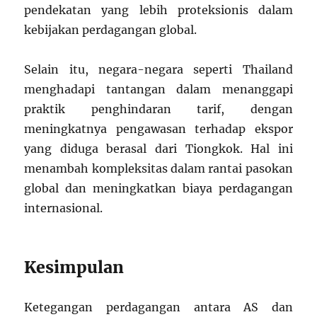
pendekatan yang lebih proteksionis dalam
kebijakan perdagangan global.
Selain itu, negara-negara seperti Thailand
menghadapi tantangan dalam menanggapi
praktik penghindaran tarif, dengan
meningkatnya pengawasan terhadap ekspor
yang diduga berasal dari Tiongkok. Hal ini
menambah kompleksitas dalam rantai pasokan
global dan meningkatkan biaya perdagangan
internasional.
Kesimpulan
Ketegangan perdagangan antara AS dan