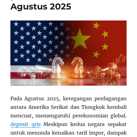
Agustus 2025
Pada Agustus 2025, ketegangan perdagangan
antara Amerika Serikat dan Tiongkok kembali
mencuat, memengaruhi perekonomian global.
deposit qris
Meskipun kedua negara sepakat
untuk menunda kenaikan tarif impor, dampak