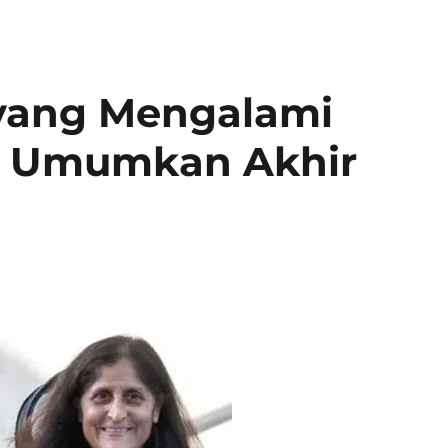
yang Mengalami
sa Umumkan Akhir