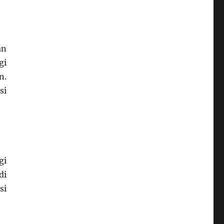
an
gi
n.
si
gi
di
si