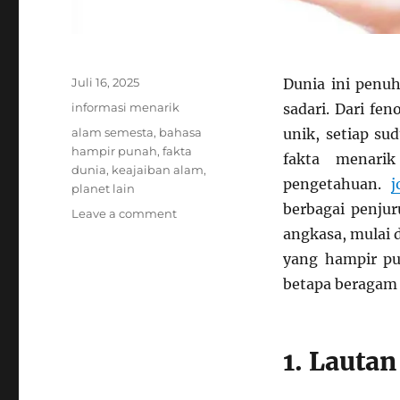
Posted
Juli 16, 2025
Dunia ini penuh
on
Categories
informasi menarik
sadari. Dari fe
Tags
alam semesta
,
bahasa
unik, setiap s
hampir punah
,
fakta
fakta menar
dunia
,
keajaiban alam
,
pengetahuan.
j
planet lain
berbagai penjur
on
Leave a comment
10
angkasa, mulai 
Fakta
yang hampir pu
Menarik
betapa beragam d
Dunia:
Dari
Lautan
di
1. Lautan
Planet
Lain