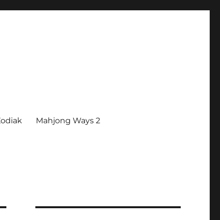
Zodiak
Mahjong Ways 2