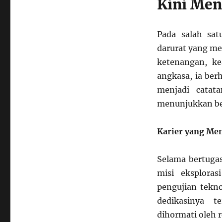
Kini Me
Insiden
Antariksa
Umumkan
Akhir
Pada salah sat
Karier
darurat yang me
ketenangan, ke
angkasa, ia berh
menjadi catat
menunjukkan bet
Karier yang Men
Selama bertugas
misi eksploras
pengujian tekno
dedikasinya 
dihormati oleh 