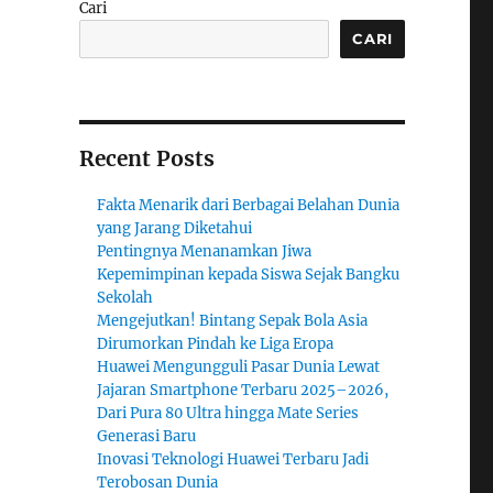
Cari
CARI
Recent Posts
Fakta Menarik dari Berbagai Belahan Dunia
yang Jarang Diketahui
Pentingnya Menanamkan Jiwa
Kepemimpinan kepada Siswa Sejak Bangku
Sekolah
Mengejutkan! Bintang Sepak Bola Asia
Dirumorkan Pindah ke Liga Eropa
Huawei Mengungguli Pasar Dunia Lewat
Jajaran Smartphone Terbaru 2025–2026,
Dari Pura 80 Ultra hingga Mate Series
Generasi Baru
Inovasi Teknologi Huawei Terbaru Jadi
Terobosan Dunia