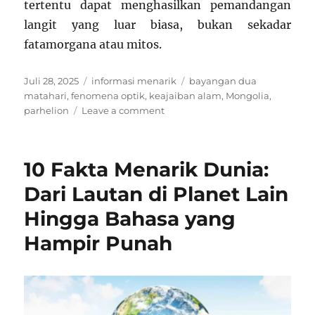
tertentu dapat menghasilkan pemandangan
langit yang luar biasa, bukan sekadar
fatamorgana atau mitos.
Posted
Categories
Tags
Juli 28, 2025
informasi menarik
bayangan dua
on
matahari
,
fenomena optik
,
keajaiban alam
,
Mongolia
,
on
parhelion
Leave a comment
Fenomena
Bayangan
Dua
10 Fakta Menarik Dunia:
Matahari
di
Dari Lautan di Planet Lain
Mongolia:
Hingga Bahasa yang
Fakta
atau
Hampir Punah
Fatamorgana?