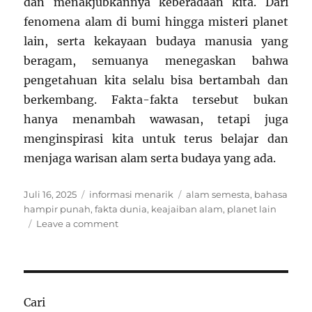
dan menakjubkannya keberadaan kita. Dari
fenomena alam di bumi hingga misteri planet
lain, serta kekayaan budaya manusia yang
beragam, semuanya menegaskan bahwa
pengetahuan kita selalu bisa bertambah dan
berkembang. Fakta-fakta tersebut bukan
hanya menambah wawasan, tetapi juga
menginspirasi kita untuk terus belajar dan
menjaga warisan alam serta budaya yang ada.
Posted
Categories
Tags
Juli 16, 2025
informasi menarik
alam semesta
,
bahasa
on
hampir punah
,
fakta dunia
,
keajaiban alam
,
planet lain
on
Leave a comment
10
Fakta
Menarik
Dunia:
Dari
Cari
Lautan