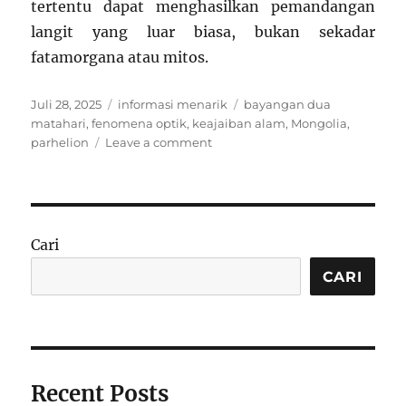
tertentu dapat menghasilkan pemandangan
langit yang luar biasa, bukan sekadar
fatamorgana atau mitos.
Posted
Categories
Tags
Juli 28, 2025
informasi menarik
bayangan dua
on
matahari
,
fenomena optik
,
keajaiban alam
,
Mongolia
,
on
parhelion
Leave a comment
Fenomena
Bayangan
Dua
Matahari
di
Cari
Mongolia:
Fakta
CARI
atau
Fatamorgana?
Recent Posts