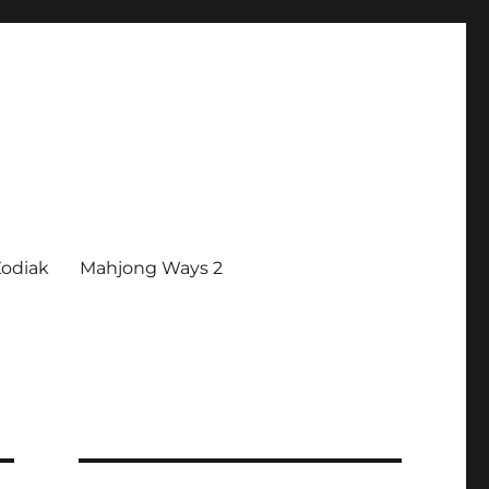
Zodiak
Mahjong Ways 2