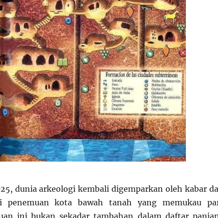
25, dunia arkeologi kembali digemparkan oleh kabar da
ai penemuan kota bawah tanah yang memukau pa
muan ini bukan sekadar tambahan dalam daftar panja