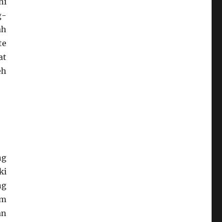
ni
g-
ah
te
at
eh
ng
ki
ng
em
an