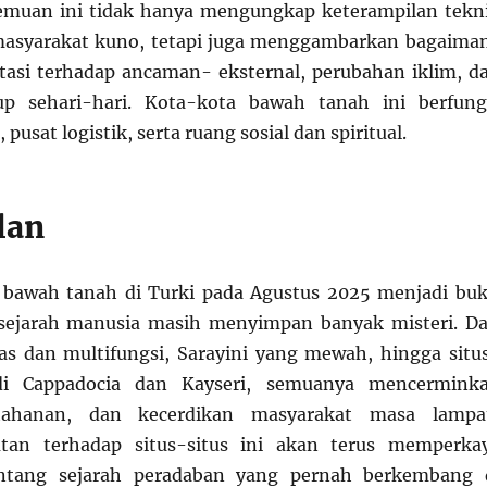
uan ini tidak hanya mengungkap keterampilan tekn
 masyarakat kuno, tetapi juga menggambarkan bagaima
asi terhadap ancaman- eksternal, perubahan iklim, d
p sehari-hari. Kota-kota bawah tanah ini berfung
pusat logistik, serta ruang sosial dan spiritual.
lan
bawah tanah di Turki pada Agustus 2025 menjadi buk
sejarah manusia masih menyimpan banyak misteri. Da
as dan multifungsi, Sarayini yang mewah, hingga situ
 di Cappadocia dan Kayseri, semuanya mencermink
ketahanan, dan kecerdikan masyarakat masa lampa
jutan terhadap situs-situs ini akan terus memperka
tang sejarah peradaban yang pernah berkembang 