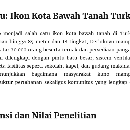
u: Ikon Kota Bawah Tanah Turk
p menjadi salah satu ikon kota bawah tanah di Turk
an hingga 85 meter dan 18 tingkat, Derinkuyu mam
tar 20.000 orang beserta ternak dan persediaan pang
i dilengkapi dengan pintu batu besar, sistem ventila
rta fasilitas seperti sekolah, kapel, dan gudang makana
enunjukkan bagaimana masyarakat kuno mam
ktur pertahanan sekaligus komunitas yang lengkap 
nsi dan Nilai Penelitian