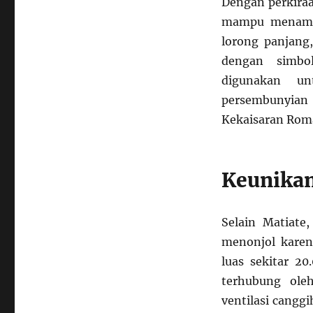
Dengan perkiraa
mampu menampu
lorong panjang
dengan simbo
digunakan un
persembunyian
Kekaisaran Roma
Keunikan
Selain Matiate
menonjol karen
luas sekitar 2
terhubung oleh
ventilasi cangg