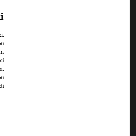
i
i.
pu
an
si
n.
pu
di