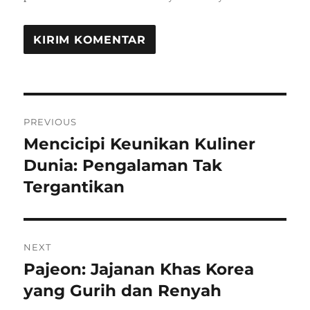
Navigasi
PREVIOUS
pos
Mencicipi Keunikan Kuliner
Previous
post:
Dunia: Pengalaman Tak
Tergantikan
NEXT
Pajeon: Jajanan Khas Korea
Next
post:
yang Gurih dan Renyah