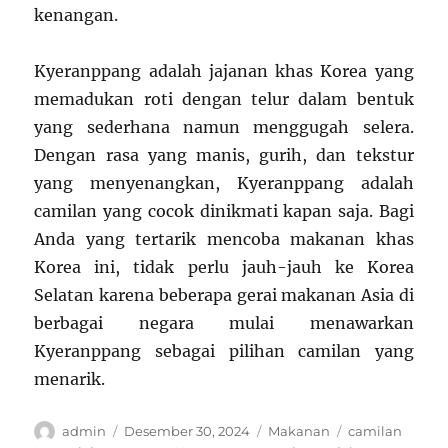
kenangan.
Kyeranppang adalah jajanan khas Korea yang
memadukan roti dengan telur dalam bentuk
yang sederhana namun menggugah selera.
Dengan rasa yang manis, gurih, dan tekstur
yang menyenangkan, Kyeranppang adalah
camilan yang cocok dinikmati kapan saja. Bagi
Anda yang tertarik mencoba makanan khas
Korea ini, tidak perlu jauh-jauh ke Korea
Selatan karena beberapa gerai makanan Asia di
berbagai negara mulai menawarkan
Kyeranppang sebagai pilihan camilan yang
menarik.
Author
Posted
Categories
Tags
admin
Desember 30, 2024
Makanan
camilan