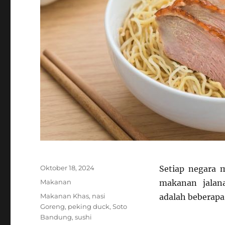
Posted
Oktober 18, 2024
Setiap negara 
on
Categories
Makanan
makanan jalan
Tags
Makanan Khas
,
nasi
adalah beberapa
Goreng
,
peking duck
,
Soto
Bandung
,
sushi