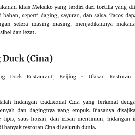
kanan khas Meksiko yang terdiri dari tortilla yang dii
 bahan, seperti daging, sayuran, dan salsa. Tacos dap
engan selera masing-masing, menjadikannya makan
sibel dan lezat.
 Duck (Cina)
alah hidangan tradisional Cina yang terkenal deng
renyah dan dagingnya yang empuk. Biasanya disajik
tipis, saus hoisin, dan irisan mentimun, hidangan i
di banyak restoran Cina di seluruh dunia.