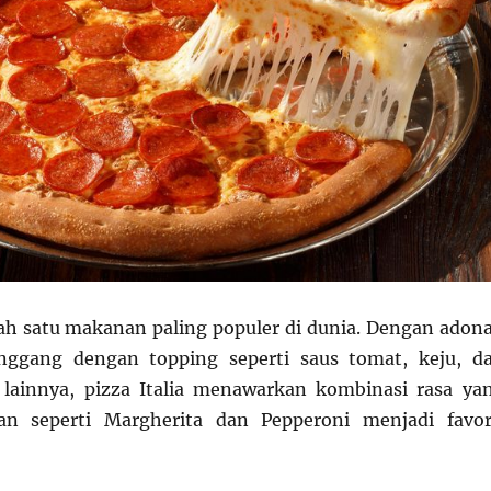
lah satu makanan paling populer di dunia. Dengan adon
anggang dengan topping seperti saus tomat, keju, d
 lainnya, pizza Italia menawarkan kombinasi rasa ya
an seperti Margherita dan Pepperoni menjadi favor