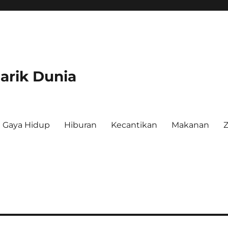
arik Dunia
Gaya Hidup
Hiburan
Kecantikan
Makanan