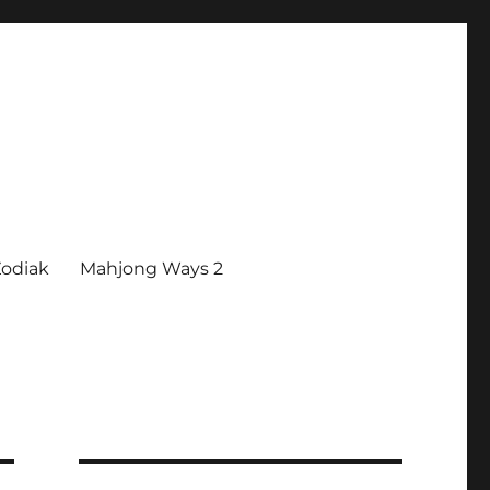
Zodiak
Mahjong Ways 2