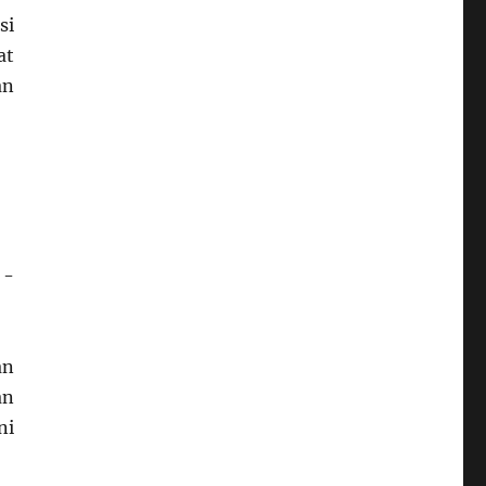
si
at
an
an
an
ni