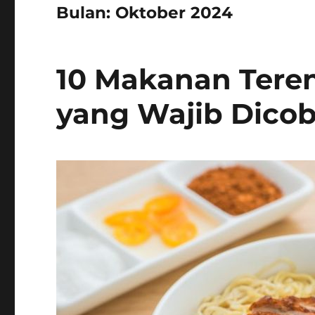
Bulan:
Oktober 2024
10 Makanan Teren
yang Wajib Dico