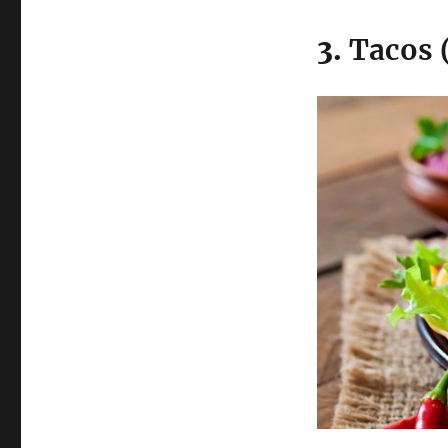
3.
Tacos 