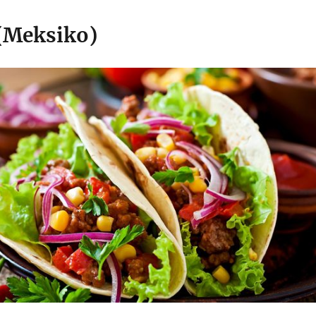
(Meksiko)