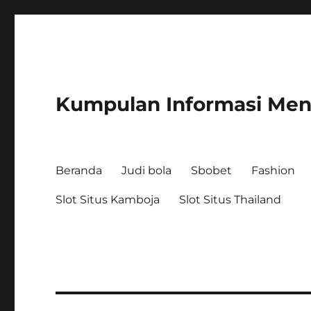
Kumpulan Informasi Men
Beranda
Judi bola
Sbobet
Fashion
Slot Situs Kamboja
Slot Situs Thailand