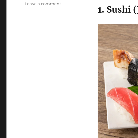
on
Leave a comment
1.
Sushi 
10
Makanan
Terenak
di
Dunia:
Kuliner
yang
Wajib
Dicoba