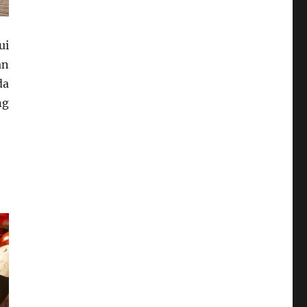
ui
an
da
ng