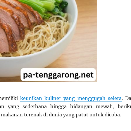
memiliki
keunikan kuliner yang menggugah selera
. Da
an yang sederhana hingga hidangan mewah, berik
 makanan terenak di dunia yang patut untuk dicoba.