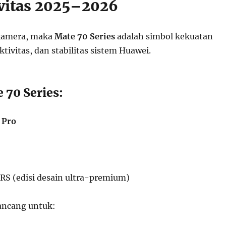
vitas 2025–2026
 kamera, maka
Mate 70 Series
adalah simbol kekuatan
tivitas, dan stabilitas sistem Huawei.
 70 Series:
 Pro
RS (edisi desain ultra-premium)
rancang untuk: