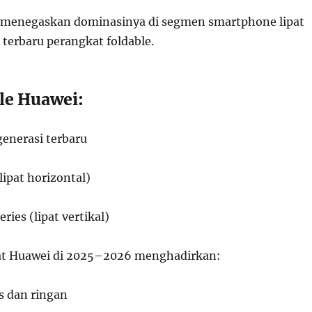
 menegaskan dominasinya di segmen smartphone lipat
 terbaru perangkat foldable.
ble Huawei:
enerasi terbaru
ipat horizontal)
ries (lipat vertikal)
at Huawei di 2025–2026 menghadirkan:
is dan ringan