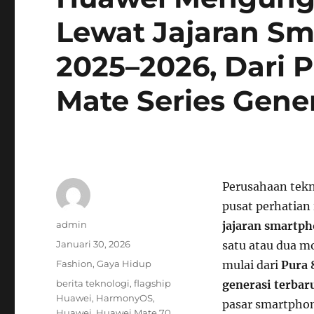
Lewat Jajaran S
2025–2026, Dari P
Mate Series Gene
Perusahaan tekn
pusat perhatian 
Author
admin
jajaran smartph
Posted
Januari 30, 2026
satu atau dua m
on
Categories
Fashion
,
Gaya Hidup
mulai dari
Pura 
Tags
berita teknologi
,
flagship
generasi terbar
Huawei
,
HarmonyOS
,
pasar smartphon
Huawei
,
Huawei Mate 70