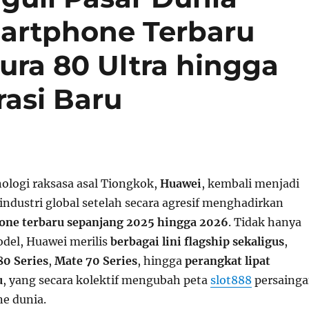
martphone Terbaru
ura 80 Ultra hingga
rasi Baru
ologi raksasa asal Tiongkok,
Huawei
, kembali menjadi
industri global setelah secara agresif menghadirkan
one terbaru sepanjang 2025 hingga 2026
. Tidak hanya
odel, Huawei merilis
berbagai lini flagship sekaligus
,
80 Series
,
Mate 70 Series
, hingga
perangkat lipat
u
, yang secara kolektif mengubah peta
slot888
persaing
e dunia.