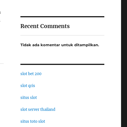
h
n
Recent Comments
Tidak ada komentar untuk ditampilkan.
slot bet 200
slot qris
situs slot
slot server thailand
situs toto slot