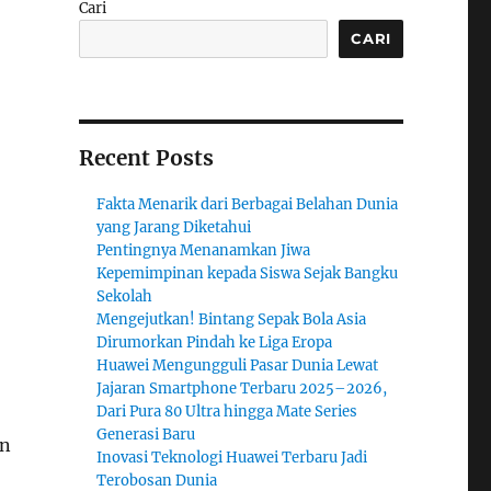
Cari
CARI
Recent Posts
Fakta Menarik dari Berbagai Belahan Dunia
yang Jarang Diketahui
Pentingnya Menanamkan Jiwa
Kepemimpinan kepada Siswa Sejak Bangku
Sekolah
Mengejutkan! Bintang Sepak Bola Asia
Dirumorkan Pindah ke Liga Eropa
Huawei Mengungguli Pasar Dunia Lewat
Jajaran Smartphone Terbaru 2025–2026,
Dari Pura 80 Ultra hingga Mate Series
Generasi Baru
an
Inovasi Teknologi Huawei Terbaru Jadi
Terobosan Dunia