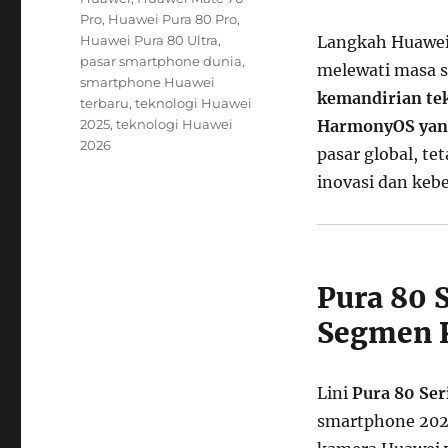
Pro
,
Huawei Pura 80 Pro
,
Huawei Pura 80 Ultra
,
Langkah Huawei 
pasar smartphone dunia
,
melewati masa 
smartphone Huawei
kemandirian te
terbaru
,
teknologi Huawei
2025
,
teknologi Huawei
HarmonyOS yan
2026
pasar global, te
inovasi dan kebe
Pura 80 
Segmen 
Lini
Pura 80 Ser
smartphone 2025