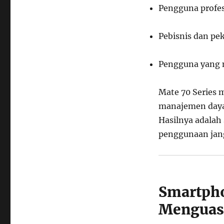
Pengguna profes
Pebisnis dan pek
Pengguna yang 
Mate 70 Series 
manajemen daya 
Hasilnya adalah 
penggunaan jan
Smartpho
Menguasa