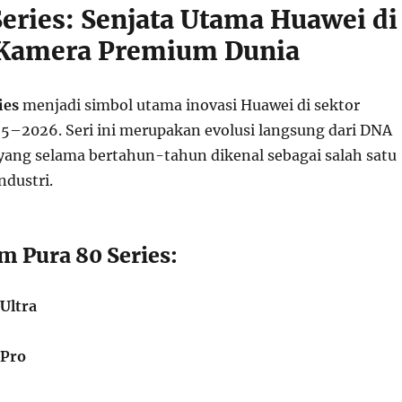
Series: Senjata Utama Huawei di
Kamera Premium Dunia
ies
menjadi simbol utama inovasi Huawei di sektor
–2026. Seri ini merupakan evolusi langsung dari DNA
ang selama bertahun-tahun dikenal sebagai salah satu
ndustri.
m Pura 80 Series:
Ultra
 Pro