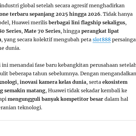
industri global setelah secara agresif menghadirkan
one terbaru sepanjang 2025 hingga 2026
. Tidak hanya
odel, Huawei merilis
berbagai lini flagship sekaligus
,
80 Series
,
Mate 70 Series
, hingga
perangkat lipat
u
, yang secara kolektif mengubah peta
slot888
persaing
e dunia.
ini menandai fase baru kebangkitan perusahaan setela
sulit beberapa tahun sebelumnya. Dengan mengandalka
knologi
,
inovasi kamera kelas dunia
, serta
ekosistem
g semakin matang
, Huawei tidak sekadar kembali ke
tapi
mengungguli banyak kompetitor besar
dalam hal
ranian teknologi.