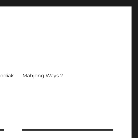
Zodiak
Mahjong Ways 2