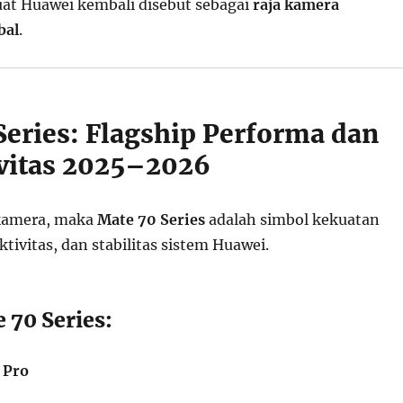
at Huawei kembali disebut sebagai
raja kamera
bal
.
Series: Flagship Performa dan
vitas 2025–2026
 kamera, maka
Mate 70 Series
adalah simbol kekuatan
tivitas, dan stabilitas sistem Huawei.
 70 Series:
 Pro