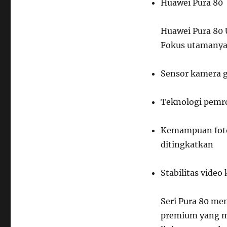
Huawei Pura 80
Huawei Pura 80 
Fokus utamanya a
Sensor kamera g
Teknologi pemro
Kemampuan foto
ditingkatkan
Stabilitas video 
Seri Pura 80 me
premium yang me