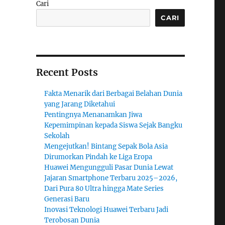
Cari
CARI
Recent Posts
Fakta Menarik dari Berbagai Belahan Dunia
yang Jarang Diketahui
Pentingnya Menanamkan Jiwa
Kepemimpinan kepada Siswa Sejak Bangku
Sekolah
Mengejutkan! Bintang Sepak Bola Asia
Dirumorkan Pindah ke Liga Eropa
Huawei Mengungguli Pasar Dunia Lewat
Jajaran Smartphone Terbaru 2025–2026,
Dari Pura 80 Ultra hingga Mate Series
Generasi Baru
Inovasi Teknologi Huawei Terbaru Jadi
Terobosan Dunia