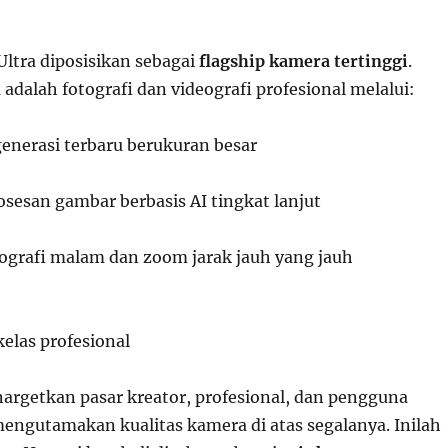
Ultra diposisikan sebagai
flagship kamera tertinggi
.
dalah fotografi dan videografi profesional melalui:
enerasi terbaru berukuran besar
sesan gambar berbasis AI tingkat lanjut
grafi malam dan zoom jarak jauh yang jauh
kelas profesional
nargetkan pasar kreator, profesional, dan pengguna
ngutamakan kualitas kamera di atas segalanya. Inilah