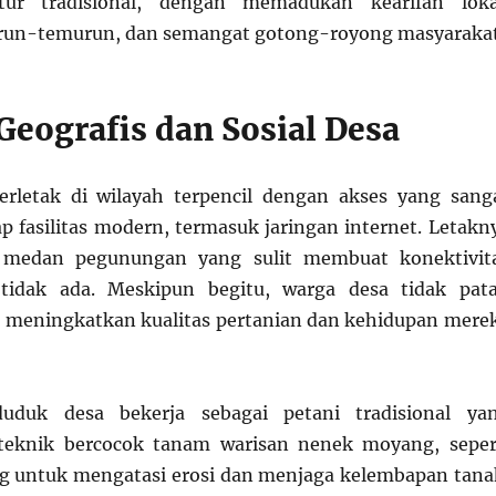
ltur tradisional, dengan memadukan kearifan loka
run-temurun, dan semangat gotong-royong masyarakat
Geografis dan Sosial Desa
erletak di wilayah terpencil dengan akses yang sang
ap fasilitas modern, termasuk jaringan internet. Letakn
 medan pegunungan yang sulit membuat konektivit
 tidak ada. Meskipun begitu, warga desa tidak pat
 meningkatkan kualitas pertanian dan kehidupan mere
duduk desa bekerja sebagai petani tradisional ya
eknik bercocok tanam warisan nenek moyang, seper
ng untuk mengatasi erosi dan menjaga kelembapan tana