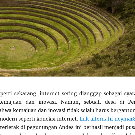
seperti sekarang, internet sering dianggap sebagai syar
emajuan dan inovasi. Namun, sebuah desa di Pe
wa kemajuan dan inovasi tidak selalu harus bergantu
modern seperti koneksi internet.
link alternatif neymar
 terletak di pegunungan Andes ini berhasil menjadi pus