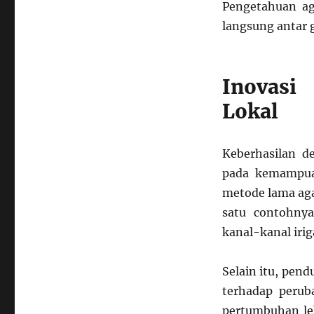
Pengetahuan agr
langsung antar 
Inovasi
Lokal
Keberhasilan de
pada kemampua
metode lama aga
satu contohnya
kanal-kanal iri
Selain itu, pen
terhadap perub
pertumbuhan le