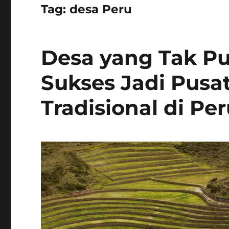
Tag:
desa Peru
Desa yang Tak Pu
Sukses Jadi Pusat
Tradisional di Pe