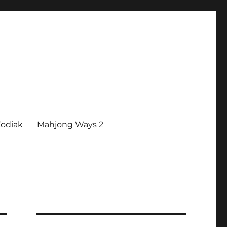
Zodiak
Mahjong Ways 2