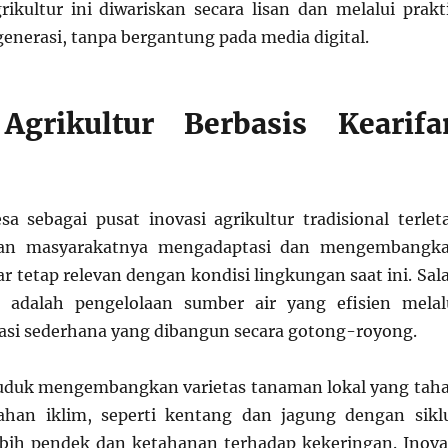
ikultur ini diwariskan secara lisan dan melalui prakt
generasi, tanpa bergantung pada media digital.
 Agrikultur Berbasis Kearifa
sa sebagai pusat inovasi agrikultur tradisional terlet
n masyarakatnya mengadaptasi dan mengembangk
r tetap relevan dengan kondisi lingkungan saat ini. Sal
 adalah pengelolaan sumber air yang efisien melal
gasi sederhana yang dibangun secara gotong-royong.
duduk mengembangkan varietas tanaman lokal yang tah
ahan iklim, seperti kentang dan jagung dengan sikl
bih pendek dan ketahanan terhadap kekeringan. Inova