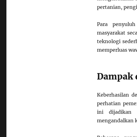
pertanian, pengi
Para penyuluh
masyarakat seca
teknologi seder
memperluas wawa
Dampak d
Keberhasilan de
perhatian pemer
ini dijadikan
mengandalkan ke