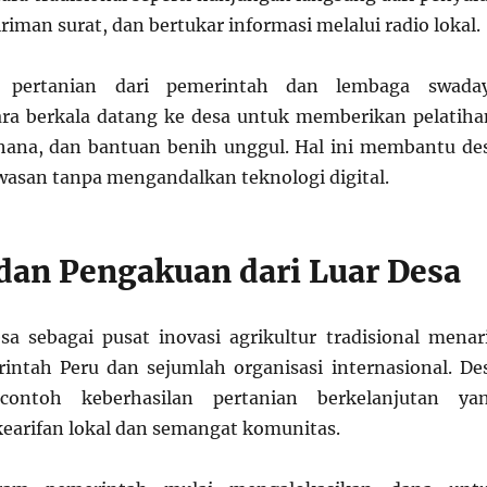
riman surat, dan bertukar informasi melalui radio lokal.
 pertanian dari pemerintah dan lembaga swada
ra berkala datang ke desa untuk memberikan pelatiha
hana, dan bantuan benih unggul. Hal ini membantu de
san tanpa mengandalkan teknologi digital.
an Pengakuan dari Luar Desa
sa sebagai pusat inovasi agrikultur tradisional menar
intah Peru dan sejumlah organisasi internasional. De
 contoh keberhasilan pertanian berkelanjutan ya
arifan lokal dan semangat komunitas.