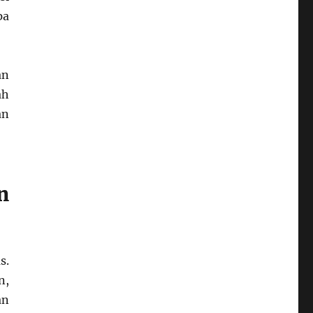
pa
an
ah
an
n
s.
n,
an