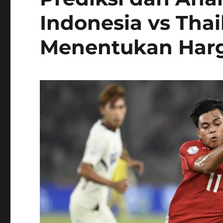
Indonesia vs Thai
Menentukan Harg