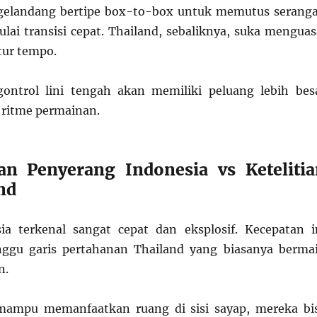
elandang bertipe box-to-box untuk memutus serang
ai transisi cepat. Thailand, sebaliknya, suka menguas
tur tempo.
ntrol lini tengah akan memiliki peluang lebih bes
 ritme permainan.
an Penyerang Indonesia vs Ketelitia
nd
ia terkenal sangat cepat dan eksplosif. Kecepatan i
ggu garis pertahanan Thailand yang biasanya berma
n.
 mampu memanfaatkan ruang di sisi sayap, mereka bi