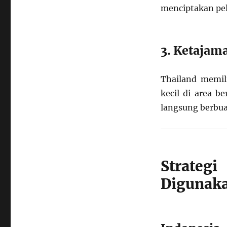
menciptakan pel
3. Ketajam
Thailand memili
kecil di area b
langsung berbuah
Strate
Digunak