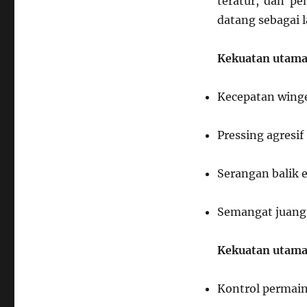
teratur, dan pe
datang sebagai l
Kekuatan utama
Kecepatan wing
Pressing agresif
Serangan balik e
Semangat juang 
Kekuatan utama
Kontrol permai