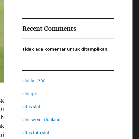
Recent Comments
Tidak ada komentar untuk ditampilkan.
slot bet 200
slot qris
ng
situs slot
im
ah
slot server thailand
ak
situs toto slot
ni