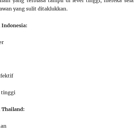
main yang terbiasa tampil di level tinggi, mereka sela
awan yang sulit ditaklukkan.
 Indonesia:
er
fektif
tinggi
 Thailand:
nan