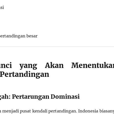
si
ertandingan besar
unci yang Akan Menentuka
 Pertandingan
ngah: Pertarungan Dominasi
n menjadi pusat kendali pertandingan. Indonesia biasan