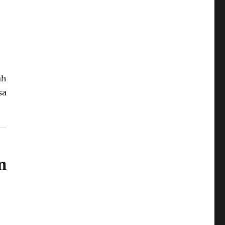
ah
sa
n