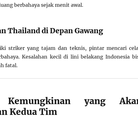
uang berbahaya sejak menit awal.
an Thailand di Depan Gawang
ki striker yang tajam dan teknis, pintar mencari cel
erbahaya. Kesalahan kecil di lini belakang Indonesia bi
 fatal.
gi Kemungkinan yang Aka
an Kedua Tim