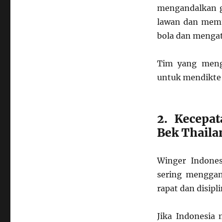
mengandalkan g
lawan dan memul
bola dan menga
Tim yang mengo
untuk mendikte
2. Kecepat
Bek Thaila
Winger Indones
sering menggan
rapat dan disipli
Jika Indonesia