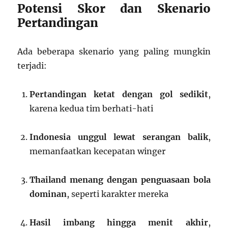
Potensi Skor dan Skenario
Pertandingan
Ada beberapa skenario yang paling mungkin
terjadi:
Pertandingan ketat dengan gol sedikit
,
karena kedua tim berhati-hati
Indonesia unggul lewat serangan balik
,
memanfaatkan kecepatan winger
Thailand menang dengan penguasaan bola
dominan
, seperti karakter mereka
Hasil imbang hingga menit akhir
,