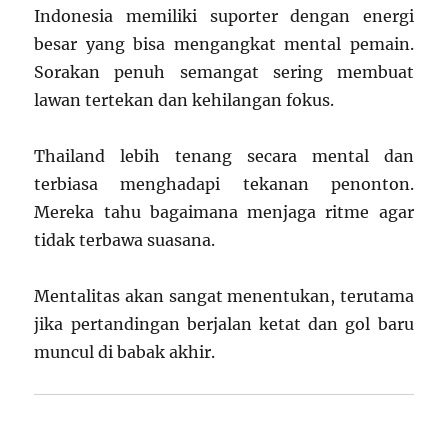
Indonesia memiliki suporter dengan energi
besar yang bisa mengangkat mental pemain.
Sorakan penuh semangat sering membuat
lawan tertekan dan kehilangan fokus.
Thailand lebih tenang secara mental dan
terbiasa menghadapi tekanan penonton.
Mereka tahu bagaimana menjaga ritme agar
tidak terbawa suasana.
Mentalitas akan sangat menentukan, terutama
jika pertandingan berjalan ketat dan gol baru
muncul di babak akhir.