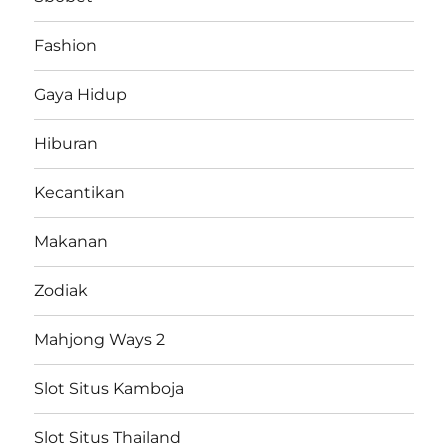
Fashion
Gaya Hidup
Hiburan
Kecantikan
Makanan
Zodiak
Mahjong Ways 2
Slot Situs Kamboja
Slot Situs Thailand