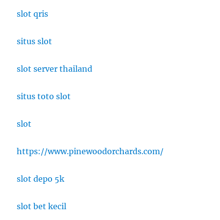
slot qris
situs slot
slot server thailand
situs toto slot
slot
https://www.pinewoodorchards.com/
slot depo 5k
slot bet kecil