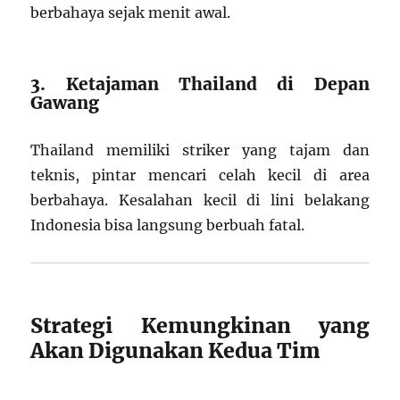
berbahaya sejak menit awal.
3. Ketajaman Thailand di Depan
Gawang
Thailand memiliki striker yang tajam dan
teknis, pintar mencari celah kecil di area
berbahaya. Kesalahan kecil di lini belakang
Indonesia bisa langsung berbuah fatal.
Strategi Kemungkinan yang
Akan Digunakan Kedua Tim