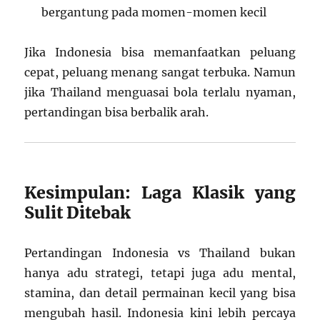
bergantung pada momen-momen kecil
Jika Indonesia bisa memanfaatkan peluang
cepat, peluang menang sangat terbuka. Namun
jika Thailand menguasai bola terlalu nyaman,
pertandingan bisa berbalik arah.
Kesimpulan: Laga Klasik yang
Sulit Ditebak
Pertandingan Indonesia vs Thailand bukan
hanya adu strategi, tetapi juga adu mental,
stamina, dan detail permainan kecil yang bisa
mengubah hasil. Indonesia kini lebih percaya