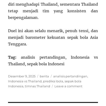
diri menghadapi Thailand, sementara Thailand
tetap menjadi tim yang konsisten dan
berpengalaman.
Duel ini akan selalu menarik, penuh tensi, dan
menjadi barometer kekuatan sepak bola Asia
Tenggara.
Tag:
analisis pertandingan, Indonesia vs
Thailand, sepak bola Indonesi
Posted
Categories
Tags
Desember 9, 2025
berita
analisis pertandingan
,
on
Indonesia vs Thailand
,
prediksi bola
,
sepak bola
on
Indonesia
,
timnas Thailand
Leave a comment
Prediksi
dan
Analisis
Pertandingan