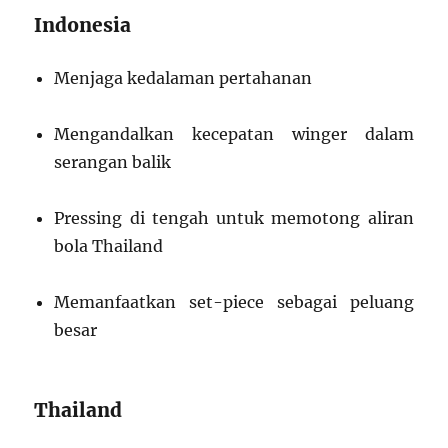
Indonesia
Menjaga kedalaman pertahanan
Mengandalkan kecepatan winger dalam
serangan balik
Pressing di tengah untuk memotong aliran
bola Thailand
Memanfaatkan set-piece sebagai peluang
besar
Thailand