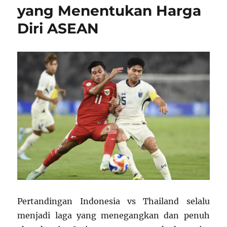
yang Menentukan Harga
Diri ASEAN
Pertandingan Indonesia vs Thailand selalu
menjadi laga yang menegangkan dan penuh