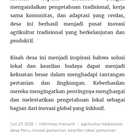
mengandalkan pengetahuan tradisional, kerja
sama komunitas, dan adaptasi yang cerdas,
desa ini berhasil menjadi pusat inovasi
agrikultur tradisional yang berkelanjutan dan
produktif.
Kisah desa ini menjadi inspirasi bahwa solusi
lokal dan kearifan budaya dapat menjadi
kekuatan besar dalam menghadapi tantangan
pertanian dan lingkungan. Keberhasilan
mereka mengingatkan pentingnya menghargai
dan melestarikan pengetahuan lokal sebagai
bagian dari inovasi global yang inklusif.
Posted
Categories
Tags
Juli 27, 2025
informasi menarik
agrikultur tradisional
,
on
desa Peru
,
inovasi pertanian
,
kearifan lokal
,
pertanian