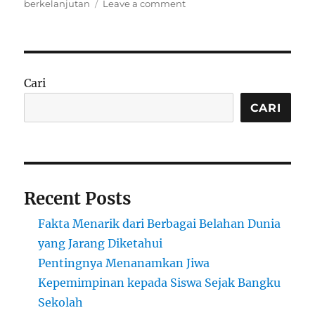
on
berkelanjutan
Leave a comment
Desa
yang
Tak
Punya
Internet
Cari
tapi
Sukses
CARI
Jadi
Pusat
Inovasi
Agrikultur
Tradisional
Recent Posts
di
Peru
Fakta Menarik dari Berbagai Belahan Dunia
yang Jarang Diketahui
Pentingnya Menanamkan Jiwa
Kepemimpinan kepada Siswa Sejak Bangku
Sekolah