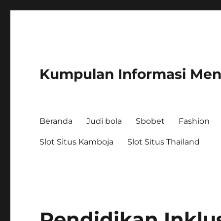
Kumpulan Informasi Men
Beranda
Judi bola
Sbobet
Fashion
Slot Situs Kamboja
Slot Situs Thailand
Pendidikan Inklu