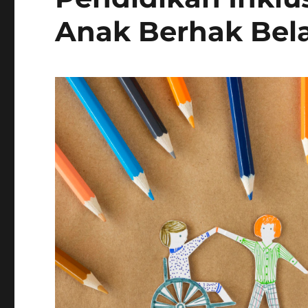
Anak Berhak Bela