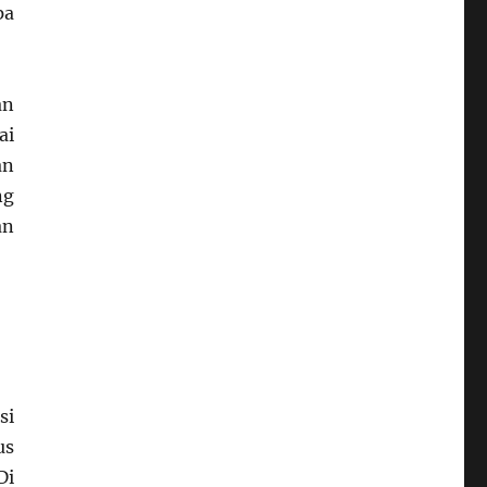
pa
an
ai
an
ng
an
si
us
Di