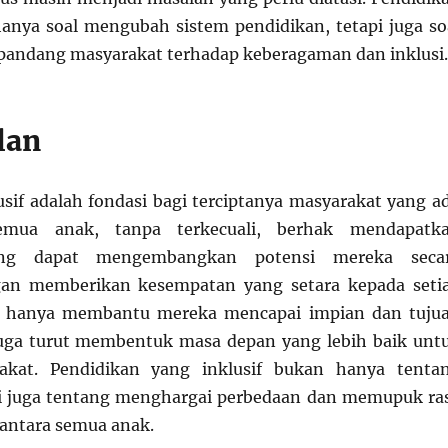
hanya soal mengubah sistem pendidikan, tetapi juga so
pandang masyarakat terhadap keberagaman dan inklusi.
lan
usif adalah fondasi bagi terciptanya masyarakat yang ad
emua anak, tanpa terkecuali, berhak mendapatk
ang dapat mengembangkan potensi mereka seca
an memberikan kesempatan yang setara kepada seti
ak hanya membantu mereka mencapai impian dan tuju
 juga turut membentuk masa depan yang lebih baik unt
akat. Pendidikan yang inklusif bukan hanya tenta
pi juga tentang menghargai perbedaan dan memupuk ra
antara semua anak.