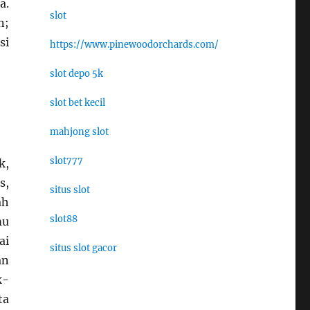
a.
slot
n;
si
https://www.pinewoodorchards.com/
slot depo 5k
slot bet kecil
mahjong slot
slot777
k,
s,
situs slot
ah
slot88
mu
ai
situs slot gacor
an
k-
ta