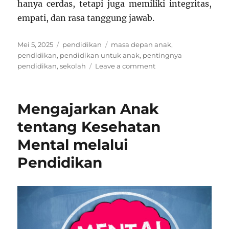
hanya cerdas, tetapi juga memiliki integritas,
empati, dan rasa tanggung jawab.
Posted
Categories
Tags
Mei 5, 2025
pendidikan
masa depan anak
,
on
pendidikan
,
pendidikan untuk anak
,
pentingnya
on
pendidikan
,
sekolah
Leave a comment
Peran
Orang
Tua
Mengajarkan Anak
dalam
Pembentukan
tentang Kesehatan
Karakter
Mental melalui
Anak
melalui
Pendidikan
Pendidikan