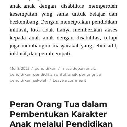
anak-anak dengan disabilitas memperoleh
kesempatan yang sama untuk belajar dan
berkembang. Dengan menciptakan pendidikan
inklusif, kita tidak hanya memberikan akses
kepada anak-anak dengan disabilitas, tetapi
juga membangun masyarakat yang lebih adil,
inklusif, dan penuh empati.
Posted
Categories
Tags
Mei 5, 2025
pendidikan
masa depan anak
,
on
pendidikan
,
pendidikan untuk anak
,
pentingnya
on
pendidikan
,
sekolah
Leave a comment
Pendidikan
untuk
Anak-
Peran Orang Tua dalam
Anak
dengan
Pembentukan Karakter
Disabilitas:
Anak melalui Pendidikan
Membangun