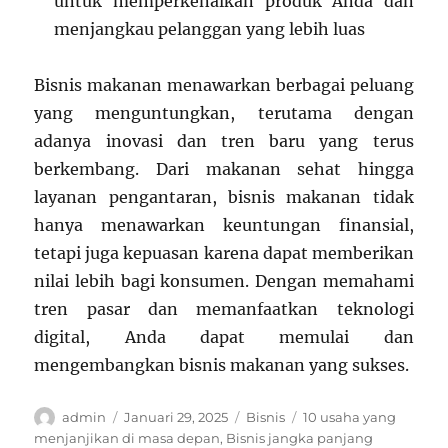
untuk memperkenalkan produk Anda dan
menjangkau pelanggan yang lebih luas
Bisnis makanan menawarkan berbagai peluang
yang menguntungkan, terutama dengan
adanya inovasi dan tren baru yang terus
berkembang. Dari makanan sehat hingga
layanan pengantaran, bisnis makanan tidak
hanya menawarkan keuntungan finansial,
tetapi juga kepuasan karena dapat memberikan
nilai lebih bagi konsumen. Dengan memahami
tren pasar dan memanfaatkan teknologi
digital, Anda dapat memulai dan
mengembangkan bisnis makanan yang sukses.
Author
Posted
Categories
Tags
admin
Januari 29, 2025
Bisnis
10 usaha yang
on
menjanjikan di masa depan
,
Bisnis jangka panjang