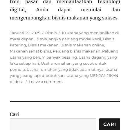
tren pasar dan memanfaatkan teknologi
digital, Anda dapat memulai dan
mengembangkan bisnis makanan yang sukses.
Posted
Categories
Tags
Januari 29, 2025
Bisnis
10 usaha yang menjanjikan di
on
masa depan
,
Bisnis jangka panjang modal kecil
,
Bisnis
katering
,
Bisnis makanan
,
Bisnis makanan online
,
Makanan sehat bisnis
,
Peluang bisnis makanan
,
Peluang
usaha yang belum banyak pesaing
,
Usaha dagang yang
laku setiap hari
,
Usaha rumahan yang cocok untuk
pemula
,
Usaha rumahan yang tidak ada matinya
,
Usaha
yang jarang tapi dibutuhkan
,
Usaha yang MENJANJIKAN
on
di desa
Leave a comment
Peluang
Bisnis
Makanan
yang
Menjanjikan
Cari
di
Era
CARI
Digital