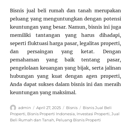
Bisnis jual beli rumah dan tanah merupakan
peluang yang menguntungkan dengan potensi
keuntungan yang besar. Namun, bisnis ini juga
memiliki tantangan yang harus dihadapi,
seperti fluktuasi harga pasar, legalitas properti,
dan persaingan yang ketat. Dengan
pemahaman yang baik tentang pasar,
pengelolaan keuangan yang bijak, serta jalinan
hubungan yang kuat dengan agen properti,
Anda dapat sukses dalam bisnis ini dan meraih
keuntungan yang maksimal.
Author
Posted
Categories
Tags
admin
April 27, 2025
Bisnis
Bisnis Jual Beli
on
Properti
,
Bisnis Properti Indonesia
,
Investasi Properti
,
Jual
Beli Rumah dan Tanah
,
Peluang Bisnis Properti