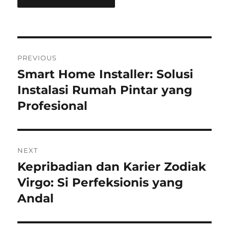
Navigasi
PREVIOUS
pos
Smart Home Installer: Solusi
Previous
post:
Instalasi Rumah Pintar yang
Profesional
NEXT
Kepribadian dan Karier Zodiak
Next
post:
Virgo: Si Perfeksionis yang
Andal