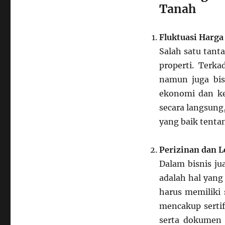
Tanah
Fluktuasi Harga
Salah satu tant
properti. Terk
namun juga bis
ekonomi dan ke
secara langsung
yang baik tenta
Perizinan dan L
Dalam bisnis ju
adalah hal yang
harus memiliki 
mencakup sertif
serta dokumen 