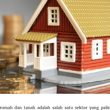
i rumah dan tanah adalah salah satu sektor yang pali