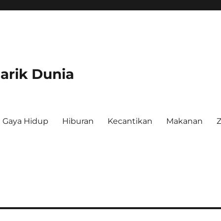
arik Dunia
Gaya Hidup
Hiburan
Kecantikan
Makanan