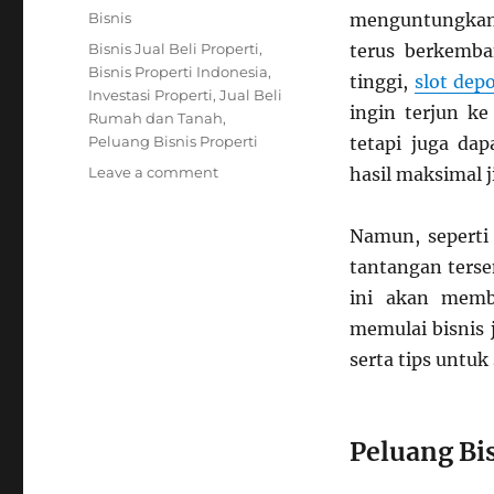
on
Categories
Bisnis
menguntungkan 
Tags
Bisnis Jual Beli Properti
,
terus berkemb
Bisnis Properti Indonesia
,
tinggi,
slot dep
Investasi Properti
,
Jual Beli
ingin terjun ke
Rumah dan Tanah
,
Peluang Bisnis Properti
tetapi juga da
on
Leave a comment
hasil maksimal j
Bisnis
Jual
Namun, seperti 
Beli
Rumah
tantangan tersen
dan
ini akan memb
Tanah:
memulai bisnis 
Peluang
dan
serta tips untuk 
Tantangan
di
Pasar
Peluang Bi
Properti