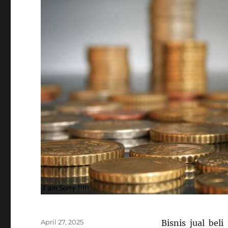
Posted
April 27, 2025
Bisnis jual bel