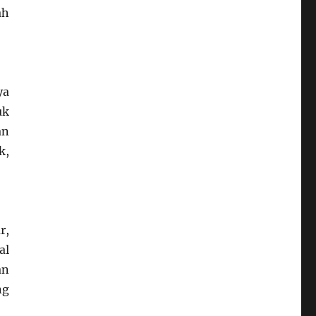
ah
ya
uk
an
k,
r,
al
an
ng