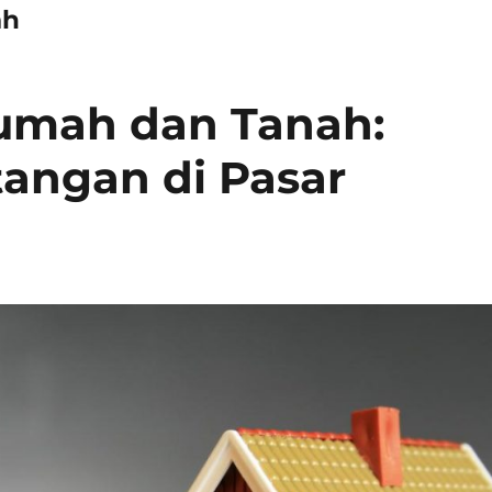
ah
 Rumah dan Tanah:
angan di Pasar