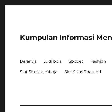
Kumpulan Informasi Men
Beranda
Judi bola
Sbobet
Fashion
Slot Situs Kamboja
Slot Situs Thailand