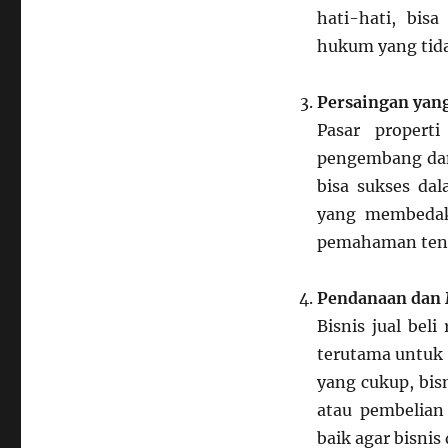
hati-hati, bis
hukum yang tida
Persaingan yang
Pasar propert
pengembang dan 
bisa sukses dal
yang membedaka
pemahaman tenta
Pendanaan dan 
Bisnis jual be
terutama untuk 
yang cukup, bisn
atau pembelian
baik agar bisnis 