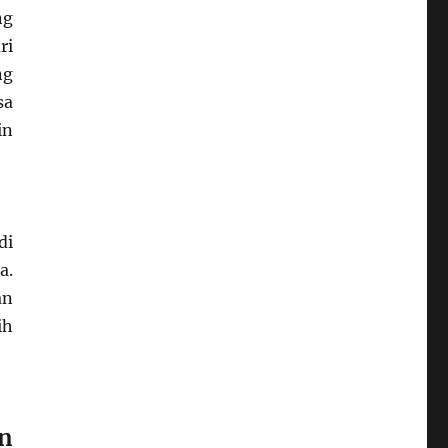
ng
ri
ng
sa
in
di
a.
an
ih
n