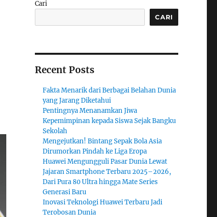
Cari
CARI
Recent Posts
Fakta Menarik dari Berbagai Belahan Dunia
yang Jarang Diketahui
Pentingnya Menanamkan Jiwa
Kepemimpinan kepada Siswa Sejak Bangku
Sekolah
Mengejutkan! Bintang Sepak Bola Asia
Dirumorkan Pindah ke Liga Eropa
Huawei Mengungguli Pasar Dunia Lewat
Jajaran Smartphone Terbaru 2025–2026,
Dari Pura 80 Ultra hingga Mate Series
Generasi Baru
Inovasi Teknologi Huawei Terbaru Jadi
Terobosan Dunia