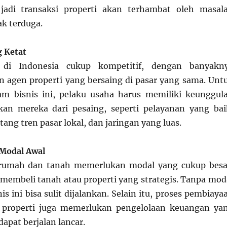
a jadi transaksi properti akan terhambat oleh masal
k terduga.
 Ketat
i di Indonesia cukup kompetitif, dengan banyakn
agen properti yang bersaing di pasar yang sama. Unt
am bisnis ini, pelaku usaha harus memiliki keunggul
n mereka dari pesaing, seperti pelayanan yang bai
ng tren pasar lokal, dan jaringan yang luas.
Modal Awal
li rumah dan tanah memerlukan modal yang cukup besa
membeli tanah atau properti yang strategis. Tanpa mod
is ini bisa sulit dijalankan. Selain itu, proses pembiaya
 properti juga memerlukan pengelolaan keuangan ya
dapat berjalan lancar.