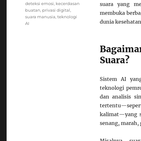
Tags
deteksi emosi
,
kecerdasan
suara yang me
buatan
,
privasi digital
,
membuka berbag
suara manusia
,
teknologi
dunia kesehatan
AI
Bagaima
Suara?
Sistem AI yan
teknologi pemr
dan analisis si
tertentu—seper
kalimat—yang s
senang, marah, 
Misalnya, sua