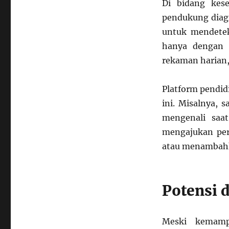
Di bidang kese
pendukung diagn
untuk mendetek
hanya dengan 
rekaman harian,
Platform pendi
ini. Misalnya, s
mengenali saa
mengajukan per
atau menambah
Potensi 
Meski kemamp