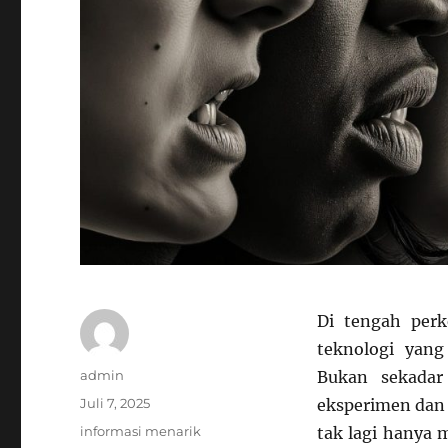
Di tengah perk
teknologi yan
Author
admin
Bukan sekadar 
Posted
Juli 7, 2025
eksperimen dan
on
Categories
informasi menarik
tak lagi hanya 