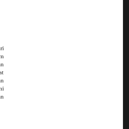
ri
am
an
at
an
ni
an