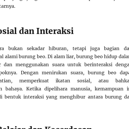
tarnya.
sial dan Interaksi
ra bukan sekadar hiburan, tetapi juga bagian da
al alami burung beo. Di alam liar, burung beo hidup dal
r dan menggunakan suara untuk berinteraksi deng
poknya. Dengan menirukan suara, burung beo dap
atian, memperkuat ikatan sosial, atau bahk
n bahaya. Ketika dipelihara manusia, kemampuan i
i bentuk interaksi yang menghibur antara burung d