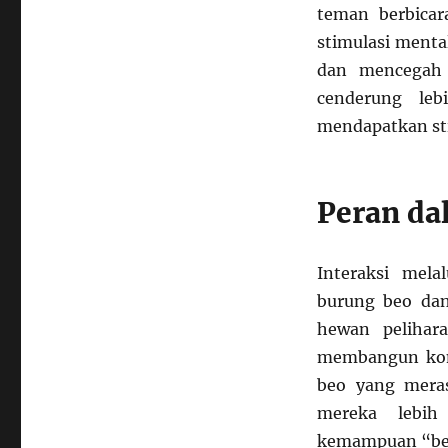
teman berbicar
stimulasi menta
dan mencegah 
cenderung le
mendapatkan sti
Peran da
Interaksi mel
burung beo dan
hewan pelihar
membangun komu
beo yang mera
mereka lebih 
kemampuan “ber