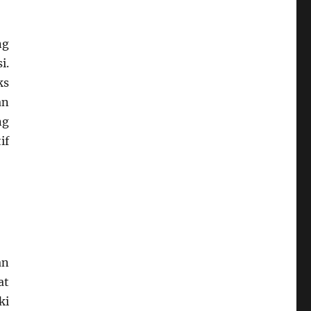
ng
i.
ks
an
ng
if
an
at
ki