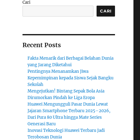
Cari
CARI
Recent Posts
Fakta Menarik dari Berbagai Belahan Dunia
yang Jarang Diketahui
Pentingnya Menanamkan Jiwa
Kepemimpinan kepada Siswa Sejak Bangku
Sekolah
Mengejutkan! Bintang Sepak Bola Asia
Dirumorkan Pindah ke Liga Eropa
Huawei Mengungguli Pasar Dunia Lewat
Jajaran Smartphone Terbaru 2025–2026,
Dari Pura 80 Ultra hingga Mate Series
Generasi Baru
Inovasi Teknologi Huawei Terbaru Jadi
Terobosan Dunia