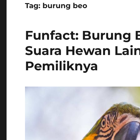
Tag:
burung beo
Funfact: Burung 
Suara Hewan Lai
Pemiliknya