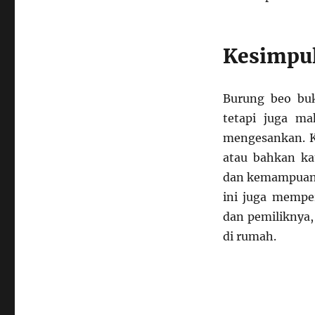
Kesimpu
Burung beo buk
tetapi juga m
mengesankan. K
atau bahkan ka
dan kemampuan b
ini juga memper
dan pemiliknya
di rumah.