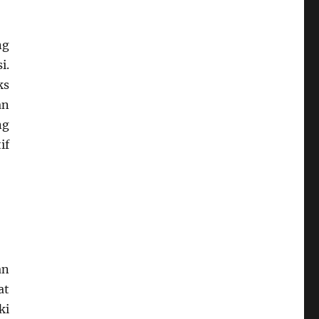
ng
i.
ks
an
ng
if
an
at
ki