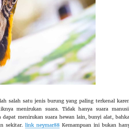
ah salah satu jenis burung yang paling terkenal kare
knya menirukan suara. Tidak hanya suara manusi
 dapat menirukan suara hewan lain, bunyi alat, bahk
n sekitar.
link neymar88
Kemampuan ini bukan han