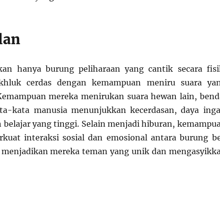
lan
an hanya burung peliharaan yang cantik secara fisi
akhluk cerdas dengan kemampuan meniru suara ya
emampuan mereka menirukan suara hewan lain, bend
ta-kata manusia menunjukkan kecerdasan, daya inga
elajar yang tinggi. Selain menjadi hiburan, kemampu
kuat interaksi sosial dan emosional antara burung b
, menjadikan mereka teman yang unik dan mengasyikk