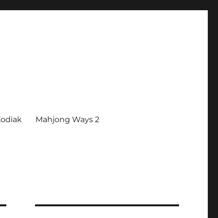
Zodiak
Mahjong Ways 2