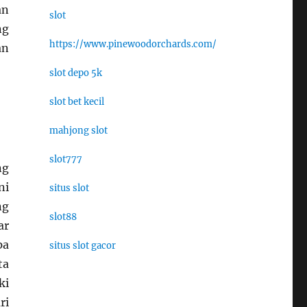
an
slot
ng
https://www.pinewoodorchards.com/
an
slot depo 5k
slot bet kecil
mahjong slot
slot777
ng
ni
situs slot
ng
slot88
ar
pa
situs slot gacor
ta
ki
ri