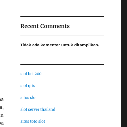
Recent Comments
Tidak ada komentar untuk ditampilkan.
slot bet 200
slot qris
situs slot
na
a,
slot server thailand
an
situs toto slot
ya