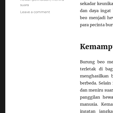
sekadar keunika
suara
dan daya ingat
on
Leave a comment
Funfact:
beo menjadi he
Burung
para pecinta bur
Beo
Bisa
Menirukan
Suara
Kemampu
Hewan
Lain
dan
Burung beo me
Menghibur
terletak di b
Pemiliknya
menghasilkan b
berbeda. Selai
dan meniru suar
panggilan hewa
manusia. Kema
ingatan jangk