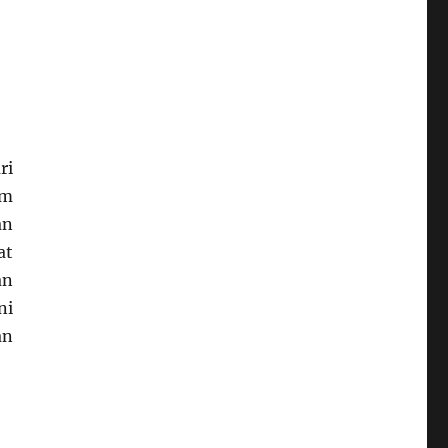
ri
am
an
at
an
ni
an