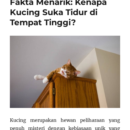
Fakta Menarik: Kenapa
Bisa
Menirukan
Kucing Suka Tidur di
Suara
Tempat Tinggi?
Hewan
Lain
dan
Menghibur
Pemiliknya
Kucing merupakan hewan peliharaan yang
penuh misteri dengan kebiasaan unik yang