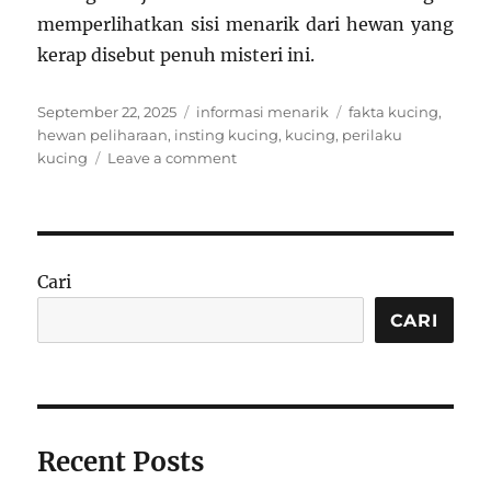
memperlihatkan sisi menarik dari hewan yang
kerap disebut penuh misteri ini.
Posted
Categories
Tags
September 22, 2025
informasi menarik
fakta kucing
,
on
hewan peliharaan
,
insting kucing
,
kucing
,
perilaku
on
kucing
Leave a comment
Fakta
Menarik:
Kenapa
Kucing
Suka
Cari
Tidur
di
CARI
Tempat
Tinggi?
Recent Posts