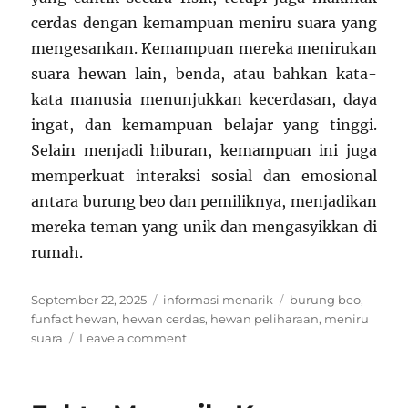
cerdas dengan kemampuan meniru suara yang
mengesankan. Kemampuan mereka menirukan
suara hewan lain, benda, atau bahkan kata-
kata manusia menunjukkan kecerdasan, daya
ingat, dan kemampuan belajar yang tinggi.
Selain menjadi hiburan, kemampuan ini juga
memperkuat interaksi sosial dan emosional
antara burung beo dan pemiliknya, menjadikan
mereka teman yang unik dan mengasyikkan di
rumah.
Posted
Categories
Tags
September 22, 2025
informasi menarik
burung beo
,
on
funfact hewan
,
hewan cerdas
,
hewan peliharaan
,
meniru
on
suara
Leave a comment
Funfact:
Burung
Beo