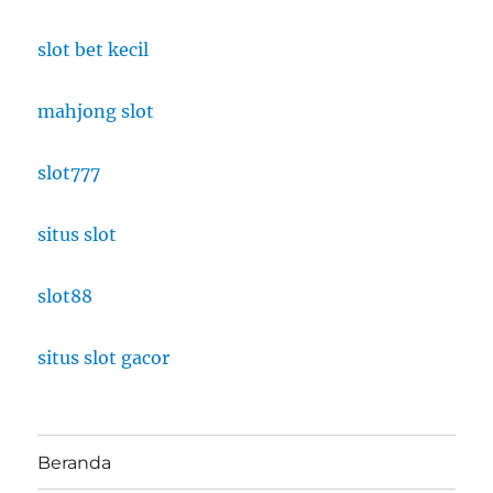
slot bet kecil
mahjong slot
slot777
situs slot
slot88
situs slot gacor
Beranda