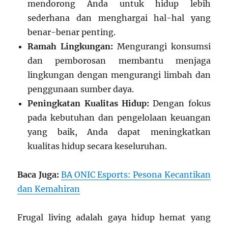
mendorong Anda untuk hidup lebih
sederhana dan menghargai hal-hal yang
benar-benar penting.
Ramah Lingkungan:
Mengurangi konsumsi
dan pemborosan membantu menjaga
lingkungan dengan mengurangi limbah dan
penggunaan sumber daya.
Peningkatan Kualitas Hidup:
Dengan fokus
pada kebutuhan dan pengelolaan keuangan
yang baik, Anda dapat meningkatkan
kualitas hidup secara keseluruhan.
Baca Juga:
BA ONIC Esports: Pesona Kecantikan
dan Kemahiran
Frugal living adalah gaya hidup hemat yang