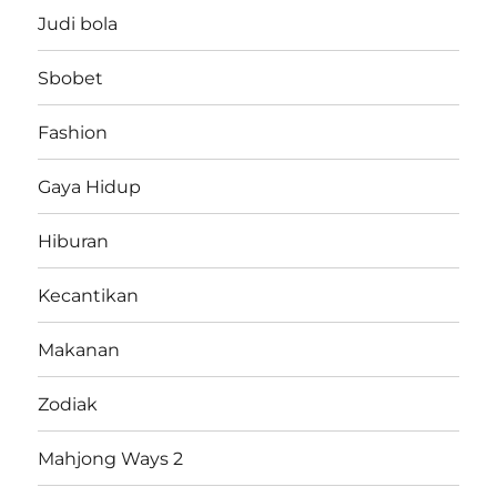
Judi bola
Sbobet
Fashion
Gaya Hidup
Hiburan
Kecantikan
Makanan
Zodiak
Mahjong Ways 2