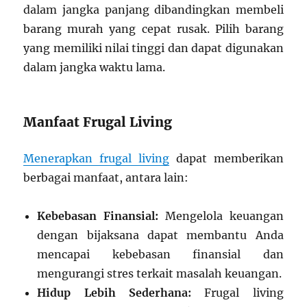
dalam jangka panjang dibandingkan membeli
barang murah yang cepat rusak. Pilih barang
yang memiliki nilai tinggi dan dapat digunakan
dalam jangka waktu lama.
Manfaat Frugal Living
Menerapkan frugal living
dapat memberikan
berbagai manfaat, antara lain:
Kebebasan Finansial:
Mengelola keuangan
dengan bijaksana dapat membantu Anda
mencapai kebebasan finansial dan
mengurangi stres terkait masalah keuangan.
Hidup Lebih Sederhana:
Frugal living