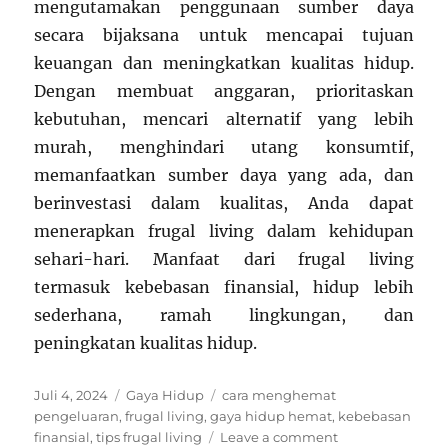
mengutamakan penggunaan sumber daya
secara bijaksana untuk mencapai tujuan
keuangan dan meningkatkan kualitas hidup.
Dengan membuat anggaran, prioritaskan
kebutuhan, mencari alternatif yang lebih
murah, menghindari utang konsumtif,
memanfaatkan sumber daya yang ada, dan
berinvestasi dalam kualitas, Anda dapat
menerapkan frugal living dalam kehidupan
sehari-hari. Manfaat dari frugal living
termasuk kebebasan finansial, hidup lebih
sederhana, ramah lingkungan, dan
peningkatan kualitas hidup.
Posted
Categories
Tags
Juli 4, 2024
Gaya Hidup
cara menghemat
on
pengeluaran
,
frugal living
,
gaya hidup hemat
,
kebebasan
on
finansial
,
tips frugal living
Leave a comment