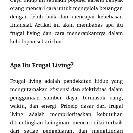
Gaya hidup ini semakin populer karena banyak
orang mencari cara untuk mengelola keuangan
dengan lebih baik dan mencapai kebebasan
finansial. Artikel ini akan membahas apa itu
frugal living dan cara menerapkannya dalam
kehidupan sehari-hari.
Apa Itu Frugal Living?
Frugal living adalah pendekatan hidup yang
mengutamakan efisiensi dan efektivitas dalam
penggunaan sumber daya, termasuk uang,
waktu, dan energi. Prinsip dasar dari frugal
living adalah memprioritaskan kebutuhan
dibandingkan keinginan, mencari nilai terbaik
dari setiap pengeluaran, dan menghindari