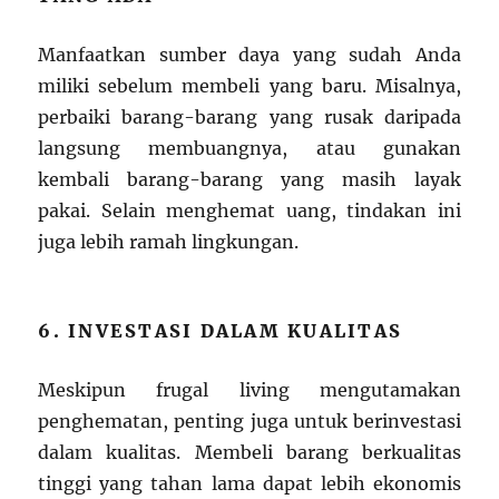
Manfaatkan sumber daya yang sudah Anda
miliki sebelum membeli yang baru. Misalnya,
perbaiki barang-barang yang rusak daripada
langsung membuangnya, atau gunakan
kembali barang-barang yang masih layak
pakai. Selain menghemat uang, tindakan ini
juga lebih ramah lingkungan.
6. INVESTASI DALAM KUALITAS
Meskipun frugal living mengutamakan
penghematan, penting juga untuk berinvestasi
dalam kualitas. Membeli barang berkualitas
tinggi yang tahan lama dapat lebih ekonomis