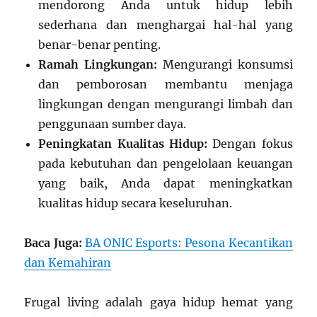
mendorong Anda untuk hidup lebih
sederhana dan menghargai hal-hal yang
benar-benar penting.
Ramah Lingkungan:
Mengurangi konsumsi
dan pemborosan membantu menjaga
lingkungan dengan mengurangi limbah dan
penggunaan sumber daya.
Peningkatan Kualitas Hidup:
Dengan fokus
pada kebutuhan dan pengelolaan keuangan
yang baik, Anda dapat meningkatkan
kualitas hidup secara keseluruhan.
Baca Juga:
BA ONIC Esports: Pesona Kecantikan
dan Kemahiran
Frugal living adalah gaya hidup hemat yang