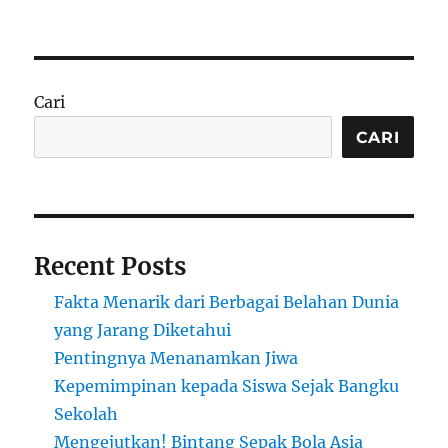
Mengenal
Frugal
Living
dan
Cara
Cari
Penerapannya
CARI
Recent Posts
Fakta Menarik dari Berbagai Belahan Dunia
yang Jarang Diketahui
Pentingnya Menanamkan Jiwa
Kepemimpinan kepada Siswa Sejak Bangku
Sekolah
Mengejutkan! Bintang Sepak Bola Asia