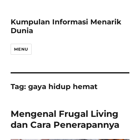
Kumpulan Informasi Menarik
Dunia
MENU
Tag:
gaya hidup hemat
Mengenal Frugal Living
dan Cara Penerapannya