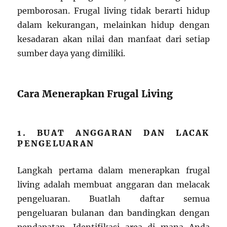
pemborosan. Frugal living tidak berarti hidup
dalam kekurangan, melainkan hidup dengan
kesadaran akan nilai dan manfaat dari setiap
sumber daya yang dimiliki.
Cara Menerapkan Frugal Living
1. BUAT ANGGARAN DAN LACAK
PENGELUARAN
Langkah pertama dalam menerapkan frugal
living adalah membuat anggaran dan melacak
pengeluaran. Buatlah daftar semua
pengeluaran bulanan dan bandingkan dengan