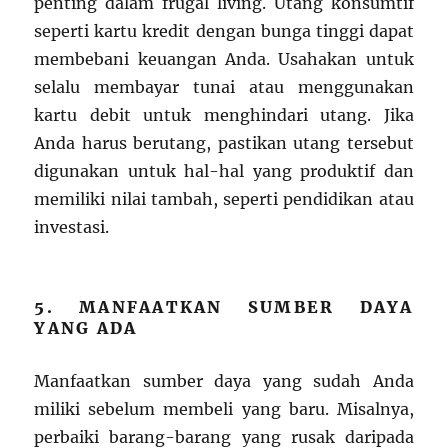
penting dalam frugal living. Utang konsumtif
seperti kartu kredit dengan bunga tinggi dapat
membebani keuangan Anda. Usahakan untuk
selalu membayar tunai atau menggunakan
kartu debit untuk menghindari utang. Jika
Anda harus berutang, pastikan utang tersebut
digunakan untuk hal-hal yang produktif dan
memiliki nilai tambah, seperti pendidikan atau
investasi.
5. MANFAATKAN SUMBER DAYA
YANG ADA
Manfaatkan sumber daya yang sudah Anda
miliki sebelum membeli yang baru. Misalnya,
perbaiki barang-barang yang rusak daripada