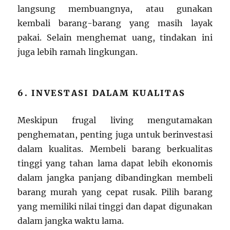
langsung membuangnya, atau gunakan
kembali barang-barang yang masih layak
pakai. Selain menghemat uang, tindakan ini
juga lebih ramah lingkungan.
6. INVESTASI DALAM KUALITAS
Meskipun frugal living mengutamakan
penghematan, penting juga untuk berinvestasi
dalam kualitas. Membeli barang berkualitas
tinggi yang tahan lama dapat lebih ekonomis
dalam jangka panjang dibandingkan membeli
barang murah yang cepat rusak. Pilih barang
yang memiliki nilai tinggi dan dapat digunakan
dalam jangka waktu lama.