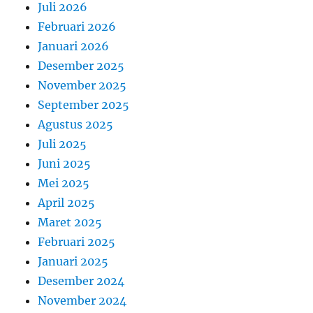
Juli 2026
Februari 2026
Januari 2026
Desember 2025
November 2025
September 2025
Agustus 2025
Juli 2025
Juni 2025
Mei 2025
April 2025
Maret 2025
Februari 2025
Januari 2025
Desember 2024
November 2024