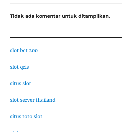
Tidak ada komentar untuk ditampilkan.
slot bet 200
slot qris
situs slot
slot server thailand
situs toto slot