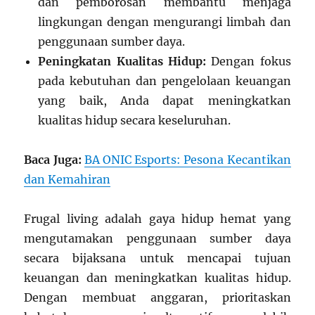
dan pemborosan membantu menjaga
lingkungan dengan mengurangi limbah dan
penggunaan sumber daya.
Peningkatan Kualitas Hidup:
Dengan fokus
pada kebutuhan dan pengelolaan keuangan
yang baik, Anda dapat meningkatkan
kualitas hidup secara keseluruhan.
Baca Juga:
BA ONIC Esports: Pesona Kecantikan
dan Kemahiran
Frugal living adalah gaya hidup hemat yang
mengutamakan penggunaan sumber daya
secara bijaksana untuk mencapai tujuan
keuangan dan meningkatkan kualitas hidup.
Dengan membuat anggaran, prioritaskan