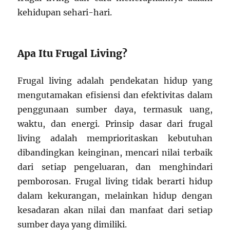
kehidupan sehari-hari.
Apa Itu Frugal Living?
Frugal living adalah pendekatan hidup yang
mengutamakan efisiensi dan efektivitas dalam
penggunaan sumber daya, termasuk uang,
waktu, dan energi. Prinsip dasar dari frugal
living adalah memprioritaskan kebutuhan
dibandingkan keinginan, mencari nilai terbaik
dari setiap pengeluaran, dan menghindari
pemborosan. Frugal living tidak berarti hidup
dalam kekurangan, melainkan hidup dengan
kesadaran akan nilai dan manfaat dari setiap
sumber daya yang dimiliki.