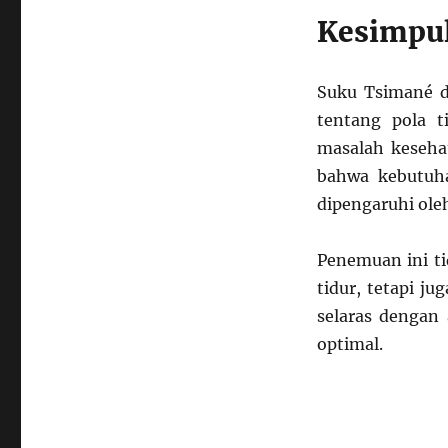
Kesimpu
Suku Tsimané d
tentang pola t
masalah keseha
bahwa kebutuha
dipengaruhi oleh
Penemuan ini t
tidur, tetapi j
selaras dengan
optimal.