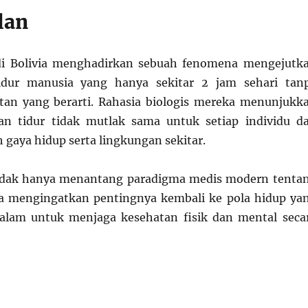
lan
i Bolivia menghadirkan sebuah fenomena mengejutk
idur manusia yang hanya sekitar 2 jam sehari tan
tan yang berarti. Rahasia biologis mereka menunjukk
n tidur tidak mutlak sama untuk setiap individu d
 gaya hidup serta lingkungan sekitar.
idak hanya menantang paradigma medis modern tenta
uga mengingatkan pentingnya kembali ke pola hidup ya
 alam untuk menjaga kesehatan fisik dan mental seca