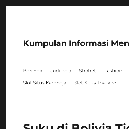
Kumpulan Informasi Men
Beranda
Judi bola
Sbobet
Fashion
Slot Situs Kamboja
Slot Situs Thailand
Suku di Bolivia T