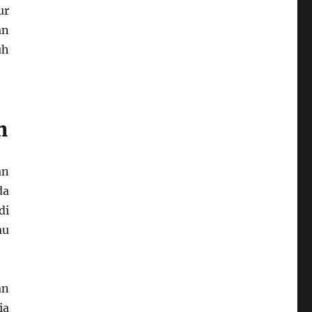
ur
an
uh
n
an
da
di
au
an
ia