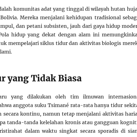
alah komunitas adat yang tinggal di wilayah hutan huj
olivia. Mereka menjalani kehidupan tradisional sebag
pul, dan petani subsisten, jauh dari gaya hidup mode
 Pola hidup yang dekat dengan alam ini memungkink
tuk mempelajari siklus tidur dan aktivitas biologis mere
lami.
ur yang Tidak Biasa
baru yang dilakukan oleh tim ilmuwan internasion
wa anggota suku Tsimané rata-rata hanya tidur sekit
 secara kontinu, namun tetap menjalani aktivitas hari
pa tanda-tanda kelelahan kronis atau gangguan kogniti
istirahat dalam waktu singkat secara sporadis di sia