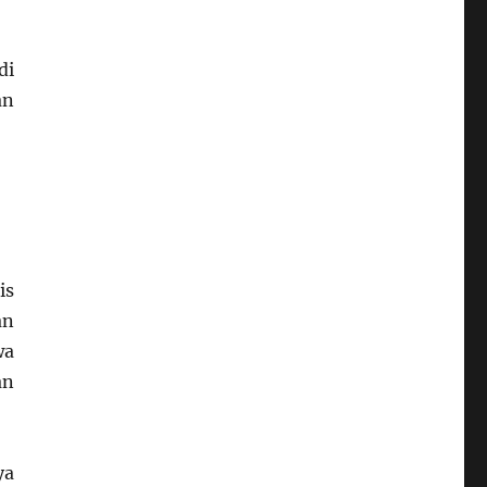
di
an
is
an
wa
an
ya