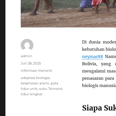
Di dunia moder
kebutuhan biolo
Author
admin
neymar88
Namun
Posted
Juli 28, 2025
Bolivia, yang
on
Categories
informasi menarik
mengalami masa
Tags
adaptasi biologis
,
penasaran par
kesehatan alami
,
pola
biologis manusia
tidur unik
,
suku Tsimané
,
tidur singkat
Siapa Su