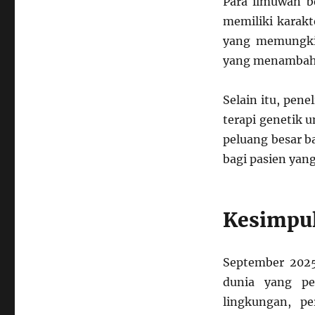
Para ilmuwan b
memiliki karakt
yang memungki
yang menambah da
Selain itu, pen
terapi genetik 
peluang besar b
bagi pasien yang
Kesimpu
September 202
dunia yang pe
lingkungan, p