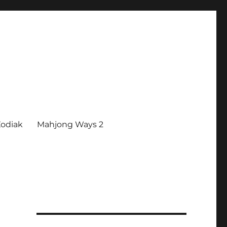
Zodiak
Mahjong Ways 2