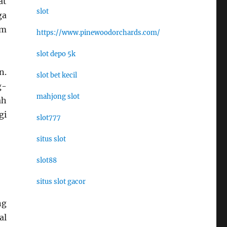
at
slot
ga
am
https://www.pinewoodorchards.com/
slot depo 5k
n.
slot bet kecil
g-
mahjong slot
ah
gi
slot777
situs slot
slot88
situs slot gacor
ng
al