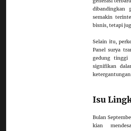
generasi terbar
dibandingkan 
semakin terint
bisnis, tetapi j
Selain itu, per
Panel surya tr
gedung tinggi 
signifikan da
ketergantungan 
Isu Ling
Bulan September
kian mendesa