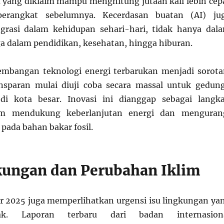
u yang diklaim mampu menghitung jutaan kali lebih cep
perangkat sebelumnya. Kecerdasan buatan (AI) ju
egrasi dalam kehidupan sehari-hari, tidak hanya dal
uga dalam pendidikan, kesehatan, hingga hiburan.
kembangan teknologi energi terbarukan menjadi sorota
ansparan mulai diuji coba secara massal untuk gedun
di kota besar. Inovasi ini dianggap sebagai langk
lam mendukung keberlanjutan energi dan menguran
pada bahan bakar fosil.
kungan dan Perubahan Iklim
 2025 juga memperlihatkan urgensi isu lingkungan ya
k. Laporan terbaru dari badan internasion