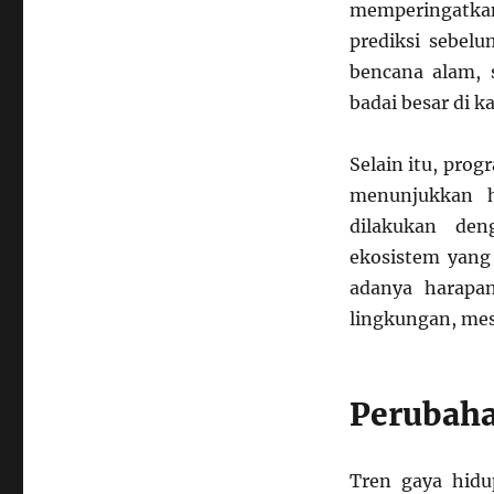
memperingatka
prediksi sebel
bencana alam, 
badai besar di k
Selain itu, prog
menunjukkan h
dilakukan de
ekosistem yang
adanya harapan
lingkungan, mes
Perubaha
Tren gaya hidu