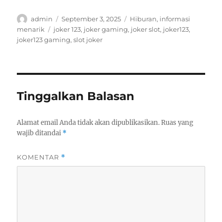
Author
Posted
Categories
admin
September 3, 2025
Hiburan
,
informasi
on
Tags
menarik
joker 123
,
joker gaming
,
joker slot
,
joker123
,
joker123 gaming
,
slot joker
Tinggalkan Balasan
Alamat email Anda tidak akan dipublikasikan.
Ruas yang
wajib ditandai
*
KOMENTAR
*