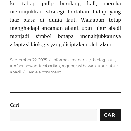
ke tahap polip berulang kali, mereka
menunjukkan strategi bertahan hidup yang
luar biasa di dunia laut. Walaupun tetap
menghadapi ancaman alami, ubur-ubur abadi
menjadi simbol betapa menakjubkannya
adaptasi biologis yang diciptakan oleh alam.
Posted
Categories
Tags
September 22, 2025
informasi menarik
biologi laut
,
on
funfact hewan
,
keabadian
,
regenerasi hewan
,
ubur-ubur
on
abadi
Leave a comment
Funfact:
Ubur-
Ubur
Abadi
Bisa
Cari
Terus
Beregenerasi
CARI
Sepanjang
Hidupnya