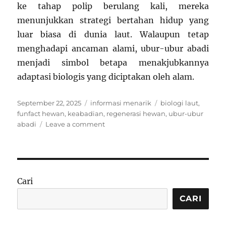
ke tahap polip berulang kali, mereka
menunjukkan strategi bertahan hidup yang
luar biasa di dunia laut. Walaupun tetap
menghadapi ancaman alami, ubur-ubur abadi
menjadi simbol betapa menakjubkannya
adaptasi biologis yang diciptakan oleh alam.
Posted
Categories
Tags
September 22, 2025
informasi menarik
biologi laut
,
on
funfact hewan
,
keabadian
,
regenerasi hewan
,
ubur-ubur
on
abadi
Leave a comment
Funfact:
Ubur-
Ubur
Abadi
Bisa
Cari
Terus
Beregenerasi
CARI
Sepanjang
Hidupnya