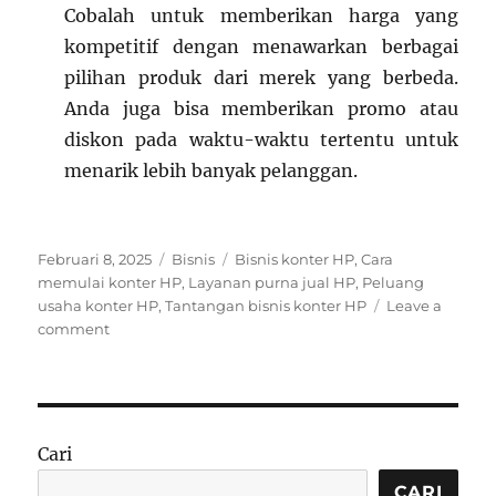
Cobalah untuk memberikan harga yang
kompetitif dengan menawarkan berbagai
pilihan produk dari merek yang berbeda.
Anda juga bisa memberikan promo atau
diskon pada waktu-waktu tertentu untuk
menarik lebih banyak pelanggan.
Posted
Categories
Tags
Februari 8, 2025
Bisnis
Bisnis konter HP
,
Cara
on
memulai konter HP
,
Layanan purna jual HP
,
Peluang
usaha konter HP
,
Tantangan bisnis konter HP
Leave a
on
comment
Menjadi
Pemain
Sukses
dalam
Bisnis
Cari
Konter
HP:
CARI