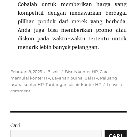
Cobalah untuk memberikan harga yang
kompetitif dengan menawarkan berbagai
pilihan produk dari merek yang berbeda.
Anda juga bisa memberikan promo atau
diskon pada waktu-waktu tertentu untuk
menarik lebih banyak pelanggan.
Posted
Categories
Tags
Februari 8, 2025
Bisnis
Bisnis konter HP
,
Cara
on
memulai konter HP
,
Layanan purna jual HP
,
Peluang
usaha konter HP
,
Tantangan bisnis konter HP
Leave a
on
comment
Menjadi
Pemain
Sukses
dalam
Bisnis
Cari
Konter
HP:
CARI