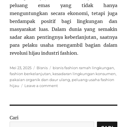
peluang emas yang tidak hanya
menguntungkan secara ekonomi, tetapi juga
berdampak positif bagi lingkungan dan
masyarakat luas. Dalam dunia yang semakin
sadar akan pentingnya keberlanjutan, saatnya
para pelaku usaha mengambil bagian dalam
revolusi hijau industri fashion.
Posted
Categories
Tags
Mei 23, 2025
Bisnis
bisnis fashion ramah lingkungan
,
on
fashion berkelanjutan
,
kesadaran lingkungan konsumen
,
pakaian organik dan daur ulang
,
peluang usaha fashion
on
hijau
Leave a comment
Fashion
Berkelanjutan:
Peluang
Usaha
Ramah
Cari
Lingkungan