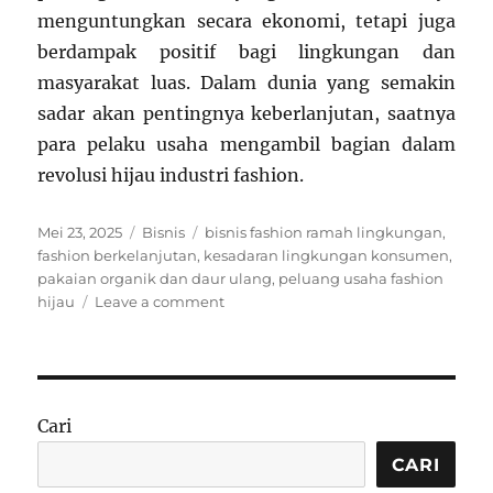
menguntungkan secara ekonomi, tetapi juga
berdampak positif bagi lingkungan dan
masyarakat luas. Dalam dunia yang semakin
sadar akan pentingnya keberlanjutan, saatnya
para pelaku usaha mengambil bagian dalam
revolusi hijau industri fashion.
Posted
Categories
Tags
Mei 23, 2025
Bisnis
bisnis fashion ramah lingkungan
,
on
fashion berkelanjutan
,
kesadaran lingkungan konsumen
,
pakaian organik dan daur ulang
,
peluang usaha fashion
on
hijau
Leave a comment
Fashion
Berkelanjutan:
Peluang
Usaha
Ramah
Cari
Lingkungan
yang
CARI
Semakin