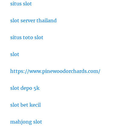
situs slot
slot server thailand
situs toto slot
slot
https://www.pinewoodorchards.com/
slot depo 5k
slot bet kecil
mahjong slot