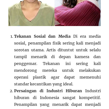
Tekanan Sosial dan Media
Di era media
sosial, penampilan fisik sering kali menjadi
sorotan utama. Artis dituntut untuk selalu
tampil menarik di depan kamera dan
penggemar. Tekanan ini sering kali
mendorong mereka untuk melakukan
operasi plastik agar dapat memenuhi
standar kecantikan yang ideal.
Persaingan di Industri Hiburan
Industri
hiburan di Indonesia sangat kompetitif.
Penampilan yang menarik dapat menjadi