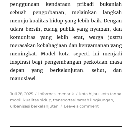
penggunaan kendaraan pribadi bukanlah
sebuah pengorbanan, melainkan langkah
menuju kualitas hidup yang lebih baik. Dengan
udara bersih, ruang publik yang nyaman, dan
komunitas yang lebih erat, warga justru
merasakan kebahagiaan dan kenyamanan yang
meningkat. Model kota seperti ini menjadi
inspirasi bagi pengembangan perkotaan masa
depan yang berkelanjutan, sehat, dan
manusiawi.
Posted
Categories
Tags
Juli 28, 2025
informasi menarik
kota hijau
,
kota tanpa
on
mobil
,
kualitas hidup
,
transportasi ramah lingkungan
,
on
urbanisasi berkelanjutan
Leave a comment
Fenomena
Kota
Tanpa
Mobil