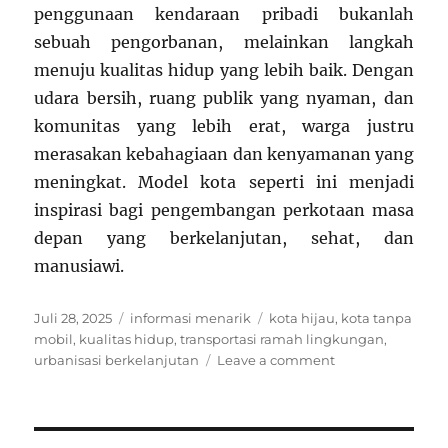
penggunaan kendaraan pribadi bukanlah
sebuah pengorbanan, melainkan langkah
menuju kualitas hidup yang lebih baik. Dengan
udara bersih, ruang publik yang nyaman, dan
komunitas yang lebih erat, warga justru
merasakan kebahagiaan dan kenyamanan yang
meningkat. Model kota seperti ini menjadi
inspirasi bagi pengembangan perkotaan masa
depan yang berkelanjutan, sehat, dan
manusiawi.
Posted
Categories
Tags
Juli 28, 2025
informasi menarik
kota hijau
,
kota tanpa
on
mobil
,
kualitas hidup
,
transportasi ramah lingkungan
,
on
urbanisasi berkelanjutan
Leave a comment
Fenomena
Kota
Tanpa
Mobil