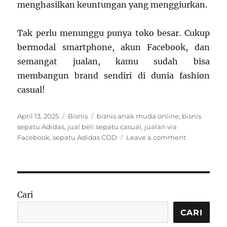
menghasilkan keuntungan yang menggiurkan.
Tak perlu menunggu punya toko besar. Cukup
bermodal smartphone, akun Facebook, dan
semangat jualan, kamu sudah bisa
membangun brand sendiri di dunia fashion
casual!
Posted
Categories
Tags
April 13, 2025
Bisnis
bisnis anak muda online
,
bisnis
on
sepatu Adidas
,
jual beli sepatu casual
,
jualan via
on
Facebook
,
sepatu Adidas COD
Leave a comment
Bisnis
Jual
Beli
Sepatu
Adidas
Cari
COD
via
CARI
Facebook