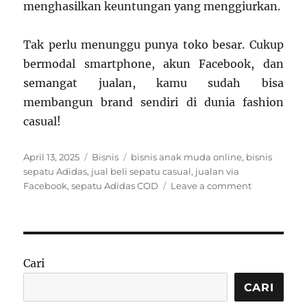
menghasilkan keuntungan yang menggiurkan.
Tak perlu menunggu punya toko besar. Cukup
bermodal smartphone, akun Facebook, dan
semangat jualan, kamu sudah bisa
membangun brand sendiri di dunia fashion
casual!
Posted
Categories
Tags
April 13, 2025
Bisnis
bisnis anak muda online
,
bisnis
on
sepatu Adidas
,
jual beli sepatu casual
,
jualan via
on
Facebook
,
sepatu Adidas COD
Leave a comment
Bisnis
Jual
Beli
Sepatu
Adidas
Cari
COD
via
CARI
Facebook