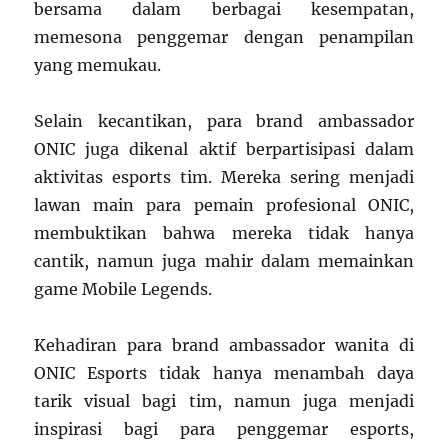
bersama dalam berbagai kesempatan,
memesona penggemar dengan penampilan
yang memukau.
Selain kecantikan, para brand ambassador
ONIC juga dikenal aktif berpartisipasi dalam
aktivitas esports tim. Mereka sering menjadi
lawan main para pemain profesional ONIC,
membuktikan bahwa mereka tidak hanya
cantik, namun juga mahir dalam memainkan
game Mobile Legends.
Kehadiran para brand ambassador wanita di
ONIC Esports tidak hanya menambah daya
tarik visual bagi tim, namun juga menjadi
inspirasi bagi para penggemar esports,