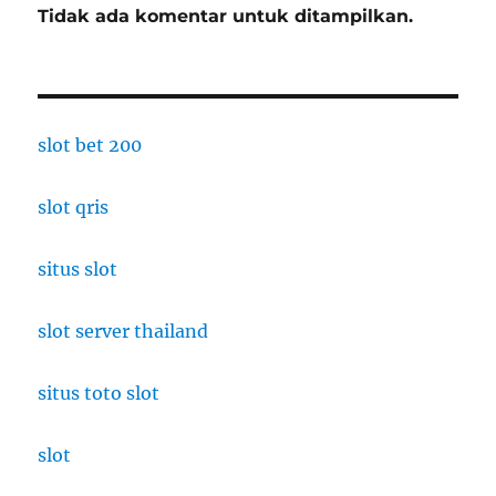
Tidak ada komentar untuk ditampilkan.
slot bet 200
slot qris
situs slot
slot server thailand
situs toto slot
slot