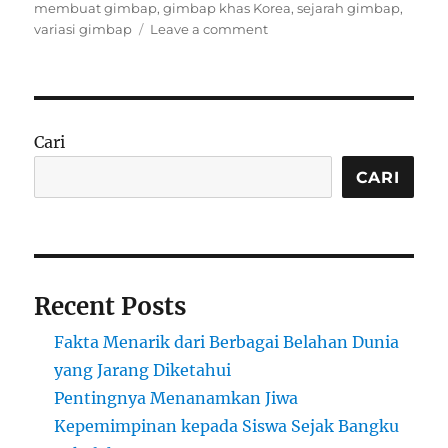
on
membuat gimbap
,
gimbap khas Korea
,
sejarah gimbap
,
on
variasi gimbap
Leave a comment
Gimbap:
Hidangan
Ikonik
Korea
yang
Cari
Populer
di
CARI
Dunia
Recent Posts
Fakta Menarik dari Berbagai Belahan Dunia
yang Jarang Diketahui
Pentingnya Menanamkan Jiwa
Kepemimpinan kepada Siswa Sejak Bangku