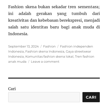
Fashion skena bukan sekadar tren sementara;
ini adalah gerakan yang tumbuh dari
kreativitas dan kebebasan berekspresi, menjadi
salah satu identitas baru bagi anak muda di
Indonesia.
Posted
Categories
Tags
September 13, 2024
Fashion
Fashion independen
on
Indonesia
,
Fashion skena Indonesia
,
Gaya streetwear
Indonesia
,
Komunitas fashion skena lokal
,
Tren fashion
on
anak muda
Leave a comment
Fashion
Skena:
Gaya
Unik
Anak
Cari
Muda
Indonesia
CARI