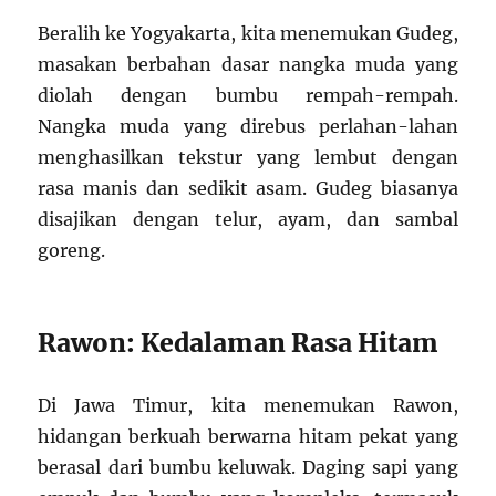
Beralih ke Yogyakarta, kita menemukan Gudeg,
masakan berbahan dasar nangka muda yang
diolah dengan bumbu rempah-rempah.
Nangka muda yang direbus perlahan-lahan
menghasilkan tekstur yang lembut dengan
rasa manis dan sedikit asam. Gudeg biasanya
disajikan dengan telur, ayam, dan sambal
goreng.
Rawon: Kedalaman Rasa Hitam
Di Jawa Timur, kita menemukan Rawon,
hidangan berkuah berwarna hitam pekat yang
berasal dari bumbu keluwak. Daging sapi yang