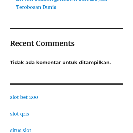
Terobosan Dunia
Recent Comments
Tidak ada komentar untuk ditampilkan.
slot bet 200
slot qris
situs slot