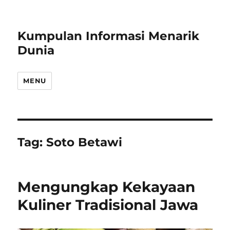
Kumpulan Informasi Menarik
Dunia
MENU
Tag:
Soto Betawi
Mengungkap Kekayaan
Kuliner Tradisional Jawa