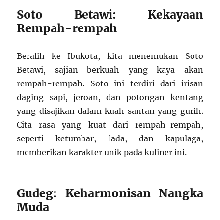
Soto Betawi: Kekayaan
Rempah-rempah
Beralih ke Ibukota, kita menemukan Soto
Betawi, sajian berkuah yang kaya akan
rempah-rempah. Soto ini terdiri dari irisan
daging sapi, jeroan, dan potongan kentang
yang disajikan dalam kuah santan yang gurih.
Cita rasa yang kuat dari rempah-rempah,
seperti ketumbar, lada, dan kapulaga,
memberikan karakter unik pada kuliner ini.
Gudeg: Keharmonisan Nangka
Muda