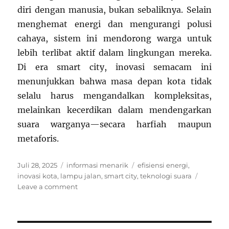
diri dengan manusia, bukan sebaliknya. Selain
menghemat energi dan mengurangi polusi
cahaya, sistem ini mendorong warga untuk
lebih terlibat aktif dalam lingkungan mereka.
Di era smart city, inovasi semacam ini
menunjukkan bahwa masa depan kota tidak
selalu harus mengandalkan kompleksitas,
melainkan kecerdikan dalam mendengarkan
suara warganya—secara harfiah maupun
metaforis.
Posted
Categories
Tags
Juli 28, 2025
informasi menarik
efisiensi energi
,
on
inovasi kota
,
lampu jalan
,
smart city
,
teknologi suara
on
Leave a comment
Di
Kota
Ini,
Lampu