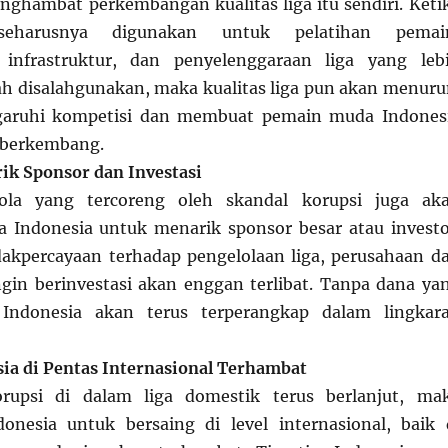
nghambat perkembangan kualitas liga itu sendiri. Keti
eharusnya digunakan untuk pelatihan pemai
infrastruktur, dan penyelenggaraan liga yang leb
ah disalahgunakan, maka kualitas liga pun akan menuru
garuhi kompetisi dan membuat pemain muda Indones
 berkembang.
ik Sponsor dan Investasi
ola yang tercoreng oleh skandal korupsi juga ak
a Indonesia untuk menarik sponsor besar atau investo
dakpercayaan terhadap pengelolaan liga, perusahaan d
ngin berinvestasi akan enggan terlibat. Tanpa dana ya
 Indonesia akan terus terperangkap dalam lingkar
ia di Pentas Internasional Terhambat
orupsi di dalam liga domestik terus berlanjut, ma
onesia untuk bersaing di level internasional, baik 