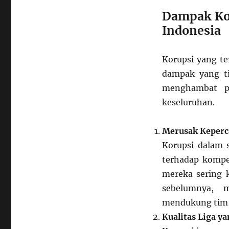
Dampak Ko
Indonesia
Korupsi yang te
dampak yang ti
menghambat pe
keseluruhan.
Merusak Keperc
Korupsi dalam 
terhadap kompe
mereka sering 
sebelumnya, 
mendukung tim
Kualitas Liga y