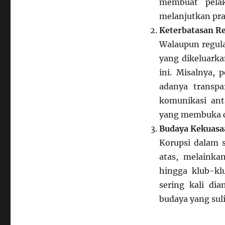
membuat pela
melanjutkan pra
Keterbatasan Re
Walaupun regula
yang dikeluarka
ini. Misalnya,
adanya transpa
komunikasi ant
yang membuka c
Budaya Kekuasaa
Korupsi dalam s
atas, melainka
hingga klub-kl
sering kali di
budaya yang suli