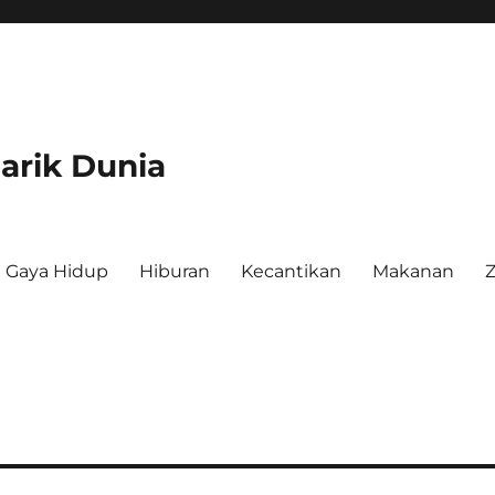
arik Dunia
Gaya Hidup
Hiburan
Kecantikan
Makanan