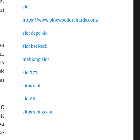
n.
slot
ui
https://www.pinewoodorchards.com/
slot depo 5k
ya
slot bet kecil
n.
mahjong slot
us
uk
slot777
au
situs slot
slot88
ng
situs slot gacor
ng
ya
ke