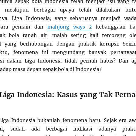
dunia sepak bola Indonesia telah menjadi isu yang t
, meskipun berbagai upaya telah dilakukan unt
nya. Liga Indonesia, yang seharusnya menjadi wad
 para pemain dan
mahjong ways 2
kebanggaan ba
k bola tanah air, malah sering kali tercoreng ol
l yang berhubungan dengan praktik korupsi. Seiri
aktu, fenomena ini mengundang banyak pertanyaa
i dalam Liga Indonesia tidak pernah habis? Dan a
dap masa depan sepak bola di Indonesia?
 Liga Indonesia: Kasus yang Tak Pern
Liga Indonesia bukanlah fenomena baru. Sejak era aw
nal, sudah ada berbagai indikasi adanya prakt