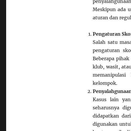
penyalahgunaan 
Meskipun ada u
aturan dan regul
Pengaturan Sko
Salah satu mas
pengaturan sko
Beberapa pihak 
klub, wasit, at
memanipulasi 
kelompok.
Penyalahgunaan
Kasus lain ya
seharusnya di
didapatkan dar
digunakan untuk