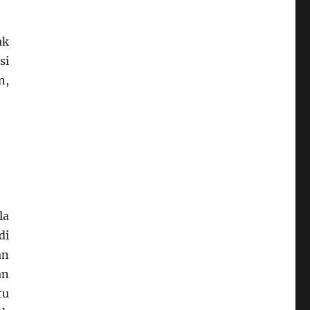
ak
si
n,
la
di
an
an
tu