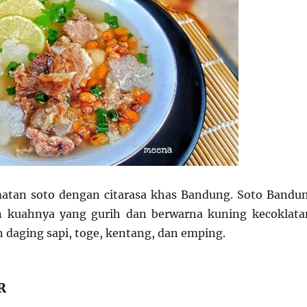
atan soto dengan citarasa khas Bandung. Soto Bandu
n kuahnya yang gurih dan berwarna kuning kecoklata
n daging sapi, toge, kentang, dan emping.
R