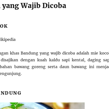
yang Wajib Dicoba
COK
ngan khas Bandung yang wajib dicoba adalah mie koco
disajikan dengan kuah kaldu sapi kental, daging sap
mbahan bawang goreng serta daun bawang ini menja
pengunjung.
BANDUNG