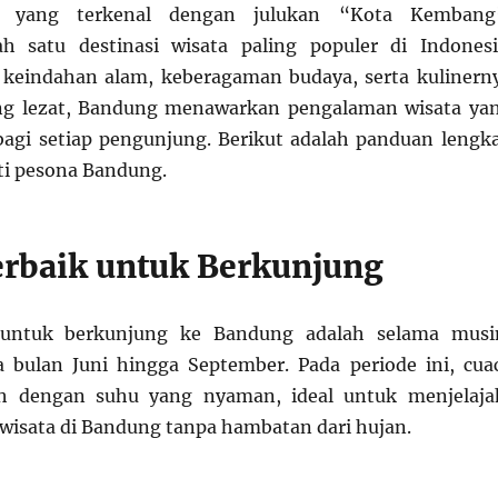
a yang terkenal dengan julukan “Kota Kembang
h satu destinasi wisata paling populer di Indonesi
 keindahan alam, keberagaman budaya, serta kulinern
g lezat, Bandung menawarkan pengalaman wisata ya
bagi setiap pengunjung. Berikut adalah panduan lengk
i pesona Bandung.
rbaik untuk Berkunjung
 untuk berkunjung ke Bandung adalah selama mus
 bulan Juni hingga September. Pada periode ini, cua
h dengan suhu yang nyaman, ideal untuk menjelaja
isata di Bandung tanpa hambatan dari hujan.