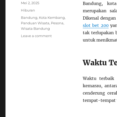
Posted
Mei 2, 2025
Bandung, kot
on
Categories
Hiburan
merupakan sala
Tags
Bandung
,
Kota Kembang
,
Dikenal dengan
Panduan Wisata
,
Pesona
,
slot bet 200
yan
Wisata Bandung
tak terlupakan 
on
Leave a comment
untuk menikmat
Panduan
Wisata
Bandung:
Menikmati
Waktu Te
Pesona
Kota
Kembang
Waktu terbaik
kemarau, antara
cenderung cera
tempat-tempat w