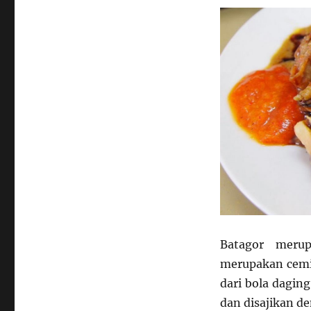
Batagor merup
merupakan cemil
dari bola dagin
dan disajikan d