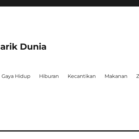
arik Dunia
Gaya Hidup
Hiburan
Kecantikan
Makanan