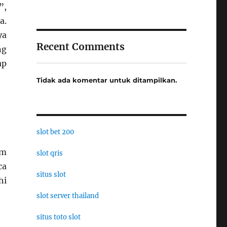
”,
a.
ya
Recent Comments
ng
ap
Tidak ada komentar untuk ditampilkan.
slot bet 200
im
slot qris
ca
situs slot
hi
slot server thailand
situs toto slot