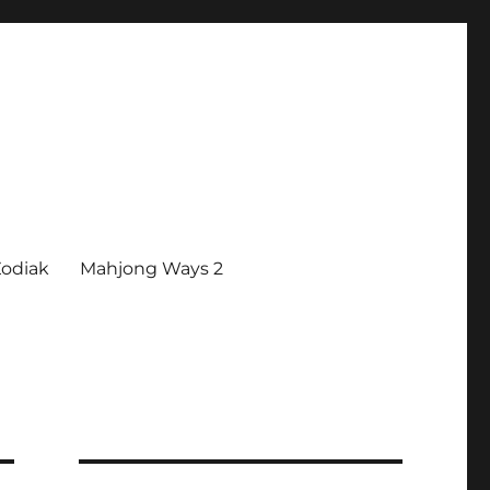
Zodiak
Mahjong Ways 2