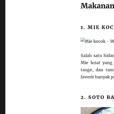
Makanan 
1. MIE KO
Salah satu hida
Mie lezat yang 
tauge, dan ta
favorit banyak 
2. SOTO 