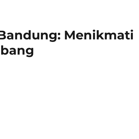
Bandung: Menikmati
mbang