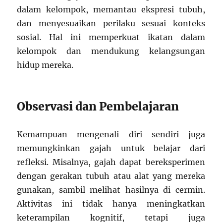
dalam kelompok, memantau ekspresi tubuh,
dan menyesuaikan perilaku sesuai konteks
sosial. Hal ini memperkuat ikatan dalam
kelompok dan mendukung kelangsungan
hidup mereka.
Observasi dan Pembelajaran
Kemampuan mengenali diri sendiri juga
memungkinkan gajah untuk belajar dari
refleksi. Misalnya, gajah dapat bereksperimen
dengan gerakan tubuh atau alat yang mereka
gunakan, sambil melihat hasilnya di cermin.
Aktivitas ini tidak hanya meningkatkan
keterampilan kognitif, tetapi juga