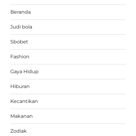
Beranda
Judi bola
Sbobet
Fashion
Gaya Hidup
Hiburan
Kecantikan
Makanan
Zodiak