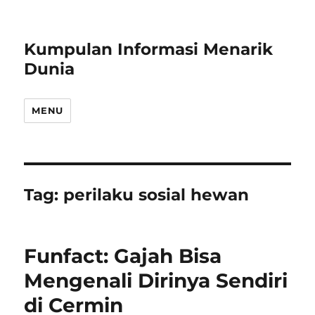
Kumpulan Informasi Menarik
Dunia
MENU
Tag:
perilaku sosial hewan
Funfact: Gajah Bisa
Mengenali Dirinya Sendiri
di Cermin