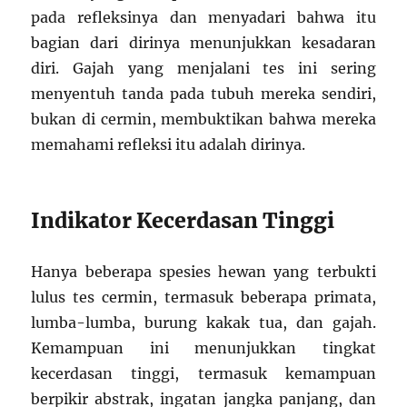
pada refleksinya dan menyadari bahwa itu
bagian dari dirinya menunjukkan kesadaran
diri. Gajah yang menjalani tes ini sering
menyentuh tanda pada tubuh mereka sendiri,
bukan di cermin, membuktikan bahwa mereka
memahami refleksi itu adalah dirinya.
Indikator Kecerdasan Tinggi
Hanya beberapa spesies hewan yang terbukti
lulus tes cermin, termasuk beberapa primata,
lumba-lumba, burung kakak tua, dan gajah.
Kemampuan ini menunjukkan tingkat
kecerdasan tinggi, termasuk kemampuan
berpikir abstrak, ingatan jangka panjang, dan