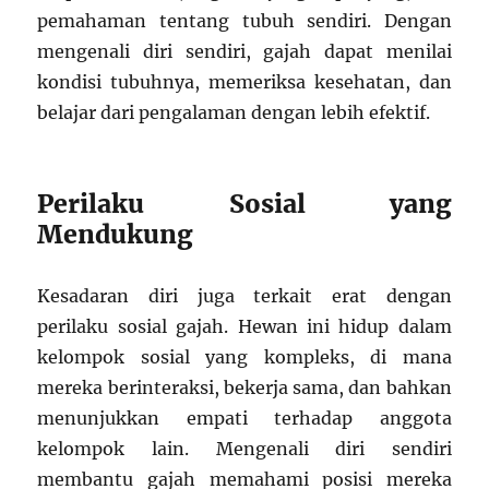
pemahaman tentang tubuh sendiri. Dengan
mengenali diri sendiri, gajah dapat menilai
kondisi tubuhnya, memeriksa kesehatan, dan
belajar dari pengalaman dengan lebih efektif.
Perilaku Sosial yang
Mendukung
Kesadaran diri juga terkait erat dengan
perilaku sosial gajah. Hewan ini hidup dalam
kelompok sosial yang kompleks, di mana
mereka berinteraksi, bekerja sama, dan bahkan
menunjukkan empati terhadap anggota
kelompok lain. Mengenali diri sendiri
membantu gajah memahami posisi mereka