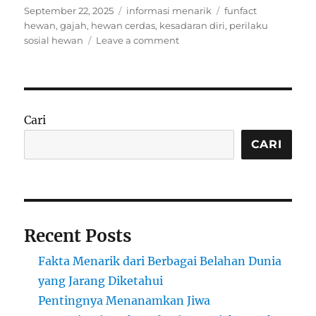
Posted
Categories
Tags
September 22, 2025
informasi menarik
funfact
on
hewan
,
gajah
,
hewan cerdas
,
kesadaran diri
,
perilaku
on
sosial hewan
Leave a comment
Funfact:
Gajah
Bisa
Mengenali
Dirinya
Cari
Sendiri
di
CARI
Cermin
Recent Posts
Fakta Menarik dari Berbagai Belahan Dunia
yang Jarang Diketahui
Pentingnya Menanamkan Jiwa